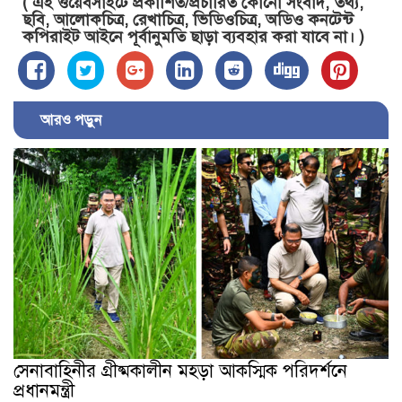
( এই ওয়েবসাইটে প্রকাশিত/প্রচারিত কোনো সংবাদ, তথ্য,
ছবি, আলোকচিত্র, রেখাচিত্র, ভিডিওচিত্র, অডিও কনটেন্ট
কপিরাইট আইনে পূর্বানুমতি ছাড়া ব্যবহার করা যাবে না। )
আরও পড়ুন
সেনাবাহিনীর গ্রীষ্মকালীন মহড়া আকস্মিক পরিদর্শনে
প্রধানমন্ত্রী