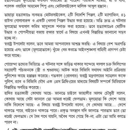
হত্যাকাণ্ডের মূলহোতা ফয়সাল করিমের স্ত্রী শাহেদা পারভীন সামিয়া, মা ও বাবা,
শ্যালক ওয়াহিদ আহমেদ শিপু এবং মোটরসাইকেল মালিক আব্দুল হান্নান।
তাছাড়া হত্যাকাণ্ডে ব্যবহৃত মোটরসাইকেল, ২টি বিদেশি পিস্তল, ২টি ম্যাগাজিন, ৪১
রাউন্ড গোলাবারুদ ও একটি খেলনা পিস্তল উদ্ধার করা হয়েছে। অতি দ্রুত এ ঘটনার
মূলহোতা ফয়সাল করিম মাসুদকে শনাক্ত করা হয়েছে। তবে হত্যাকাণ্ডের মোটিভ
উদ্ধার ও গোপনীয়তা বজায় রক্ষার স্বার্থে এ বিষয়ে এখনই বিস্তারিত জানানো সম্ভব
হচ্ছে না।
স্বরাষ্ট্র উপদেষ্টা বলেন, তবে আমরা আপনাদের আশ্বস্ত করছি- এ বিষয়ে বেশ অগ্রগতি
হয়েছে এবং তাকে (মূলহোতাকে) খুঁজে বের করতে আইনশৃঙ্খলা বাহিনী প্রাণপণ চেষ্টা
করে যাচ্ছে।
গোয়েন্দা তথ্যের ভিত্তিতে এ ঘটনার সঙ্গে জড়িত থাকার সন্দেহে দালাল চক্র ফিলিপের
সহযোগী পাঁচজনকে (স্ত্রী ও শ্বশুরসহ) আটক করে বিজিবি যথাযথ আইনি প্রক্রিয়ায়
পুলিশের কাছে হস্তান্তর করেছে। গতকাল (রোববার) স্বরাষ্ট্র মন্ত্রণালয়ের সম্মেলন কক্ষে
পুলিশ, র‍্যাব ও বিজিবি যৌথ এক প্রেস ব্রিফিংয়ের মাধ্যমে বিষয়টি সম্পর্কে মিডিয়াকে
বিস্তারিত অবহিত করেছে।
হাদির হত্যাকারী কোথায় আছে- জানতে চাইলে জাহাঙ্গীর আলম চৌধুরী বলেন,
কোথায় আছে সেটা জানলে তো আমরা ধরেই ফেলতাম। মূলহোতা কি দেশে আছে
নাকি বিদেশে আছে- এ বিষয়ে স্বরাষ্ট্র উপদেষ্টা বলেন, সে কোথায় আছে… দেশে
থাকতে পারে, বাইরেও থাকতে পারে। প্রকৃত অবস্থান যদি জানতে পারতাম তবে তো
ধরেই ফেলতাম। সে বৈধ পথে যায়নি, অবৈধ পথে গেছে কি-না, এটা তো আমি বলতে
পারব না।