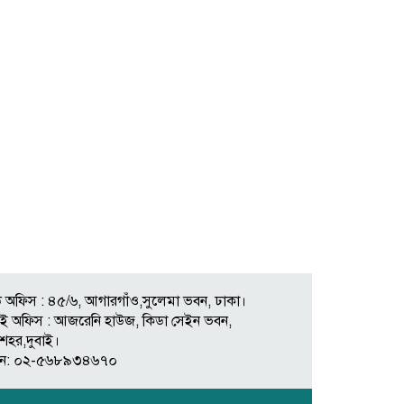
 অফিস : ৪৫/৬, আগারগাঁও,সুলেমা ভবন, ঢাকা।
বাই অফিস : আজরেনি হাউজ, কিডা সেইন ভবন,
শহর,দুবাই।
ন: ০২-৫৬৮৯৩৪৬৭০