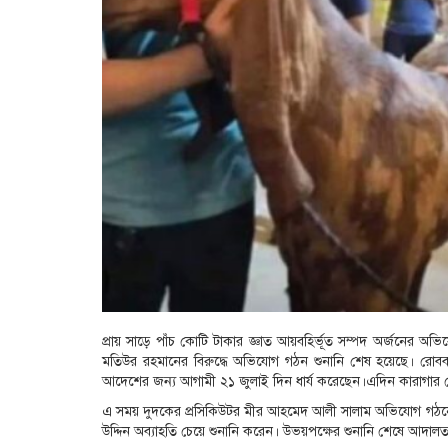
প্রায় সাড়ে পাঁচ কোটি টাকার জ্ঞাত আয়বহির্ভূত সম্পদ অর্জনের অ
মতিউর রহমানের বিরুদ্ধে অভিযোগ গঠন শুনানি শেষ হয়েছে। রোবব
আদেশের জন্য আগামী ২১ জুলাই দিন ধার্য করেছেন।এদিন কারাগা
এ সময় দুদকের প্রসিকিউটর মীর আহমেদ আলী সালাম অভিযোগ গঠনে
উদ্দিন অব্যাহতি চেয়ে শুনানি করেন। উভয়পক্ষের শুনানি শেষে আদা