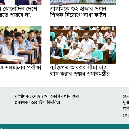
 কোনোদিন দেশে
প্রাথমিকে ৩২ হাজার প্রধান
রতে পারবে না:
শিক্ষক নিয়োগে বাধা কাটল
 সমমানের পরীক্ষা
ব্যক্তিগত আয়কর সীমা চার
লাখ করার প্রস্তাব প্রধানমন্ত্রীর
সম্পাদক : মোছাঃ আতিকা ইসলাম ঝুমা
হেড
প্রকাশক : রেজাউল কিবরিয়া
দু
উপ
ফো
m