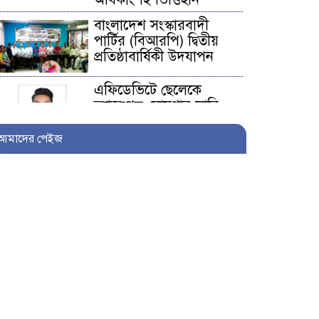
বাংলাদেশ সংস্কারবাদী
পার্টির (বিআরপি) দ্বিতীয়
প্রতিষ্ঠাবার্ষিকী উদযাপন
এফিডেভিটে ছেলেকে
ত্যাজ্যপুত্র ঘোষণার দাবি,
আলোচনায় খিলক্ষেতের
পরিবার
আমাদের পেইজ
আওয়ামী লীগ নেতা
সাংবাদিক হতে ৩০ লাখ
টাকা দেন সম্পাদককে!
শিকলবাহা জলাবদ্ধতা
নিরসনে মাঠে ইউপি সদস্য
নুরুল ইসলাম
৭ প্রতিষ্ঠানে সাত বছর অডিট
নেই, নোটিশেরও জবাব নেই: