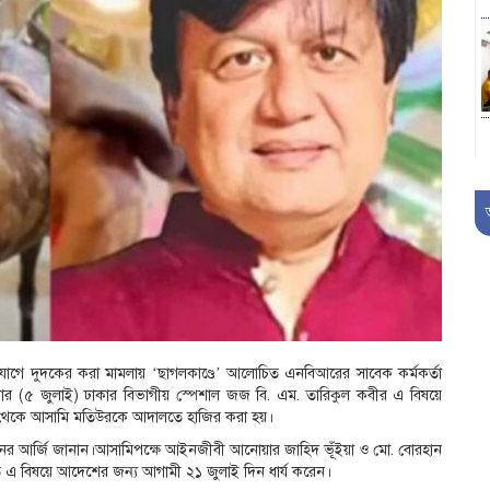
ভিযোগে দুদকের করা মামলায় ‘ছাগলকাণ্ডে’ আলোচিত এনবিআরের সাবেক কর্মকর্তা
ার (৫ জুলাই) ঢাকার বিভাগীয় স্পেশাল জজ বি. এম. তারিকুল কবীর এ বিষয়ে
র থেকে আসামি মতিউরকে আদালতে হাজির করা হয়।
র আর্জি জানান।আসামিপক্ষে আইনজীবী আনোয়ার জাহিদ ভূঁইয়া ও মো. বোরহান
লত এ বিষয়ে আদেশের জন্য আগামী ২১ জুলাই দিন ধার্য করেন।