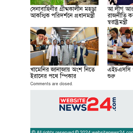
সেনাবাহিনীর গ্রীষ্মকালীন মহড়া
আ.লীগ আর
আকস্মিক পরিদর্শনে প্রধানমন্ত্রী
রাজনীতি ক
স্বরাষ্ট্রমন্ত্রী
খামেনির জানাজায় অংশ নিতে
এইচএসসি ও
ইরানের পথে স্পিকার
শুরু
Comments are closed.
© All rights reserved © 2024 websitenews24.co