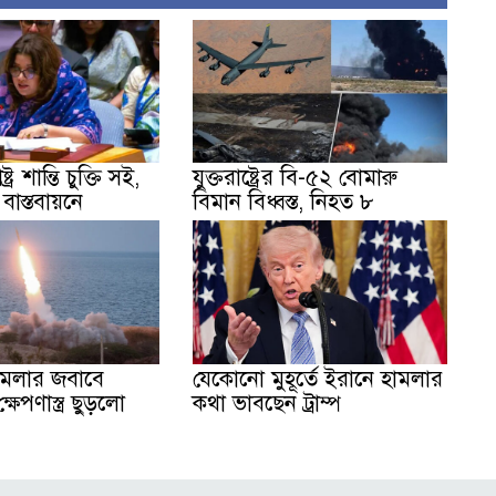
ট্র শান্তি চুক্তি সই,
যুক্তরাষ্ট্রের বি-৫২ বোমারু
াস্তবায়নে
বিমান বিধ্বস্ত, নিহত ৮
ামলার জবাবে
যেকোনো মুহূর্তে ইরানে হামলার
ষেপণাস্ত্র ছুড়লো
কথা ভাবছেন ট্রাম্প