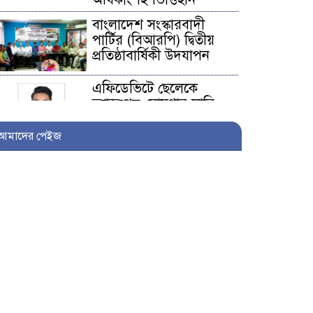
বাংলাদেশ সংস্কারবাদী
পার্টির (বিআরপি) দ্বিতীয়
প্রতিষ্ঠাবার্ষিকী উদযাপন
এফিডেভিটে ছেলেকে
ত্যাজ্যপুত্র ঘোষণার দাবি,
আলোচনায় খিলক্ষেতের
পরিবার
আমাদের পেইজ
আওয়ামী লীগ নেতা
সাংবাদিক হতে ৩০ লাখ
টাকা দেন সম্পাদককে!
শিকলবাহা জলাবদ্ধতা
নিরসনে মাঠে ইউপি সদস্য
নুরুল ইসলাম
৭ প্রতিষ্ঠানে সাত বছর অডিট
নেই, নোটিশেরও জবাব নেই: