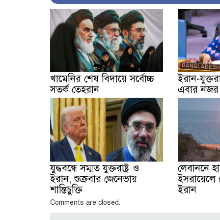
খামেনির শেষ বিদায়ে সর্বোচ্চ
ইরান-যুক্তরাষ্
সতর্ক তেহরান
এবার নজর ব
যুদ্ধবন্ধে সম্মত যুক্তরাষ্ট্র ও
লেবাননে হ
ইরান, শুক্রবার জেনেভায়
ইসরায়েলে ক্
শান্তিচুক্তি
ইরান
Comments are closed.