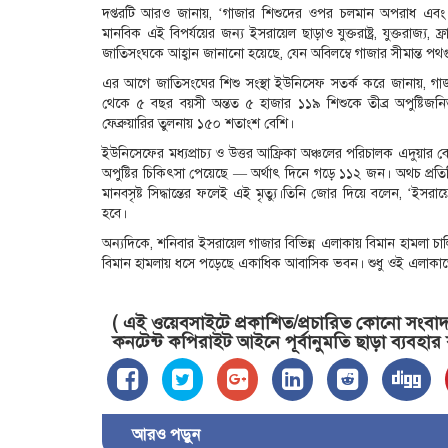
দপ্তরটি আরও জানায়, ‘গাজার শিশুদের ওপর চলমান অপরাধ এবং বি
মানবিক এই বিপর্যয়ের জন্য ইসরায়েল ছাড়াও যুক্তরাষ্ট্র, যুক্তরাজ্য, 
জাতিসংঘকে আহ্বান জানানো হয়েছে, যেন অবিলম্বে গাজার সীমান্ত পথ
এর আগে জাতিসংঘের শিশু সংস্থা ইউনিসেফ সতর্ক করে জানায়, গাজায়
থেকে ৫ বছর বয়সী অন্তত ৫ হাজার ১১৯ শিশুকে তীব্র অপুষ্টিজন
ফেব্রুয়ারির তুলনায় ১৫০ শতাংশ বেশি।
ইউনিসেফের মধ্যপ্রাচ্য ও উত্তর আফ্রিকা অঞ্চলের পরিচালক এদুয়ার ব
অপুষ্টির চিকিৎসা পেয়েছে — অর্থাৎ দিনে গড়ে ১১২ জন। অথচ প্রতিট
মানবসৃষ্ট সিদ্ধান্তের ফলেই এই মৃত্যু।তিনি জোর দিয়ে বলেন, ‘ইসরা
হবে।
অন্যদিকে, শনিবার ইসরায়েল গাজার বিভিন্ন এলাকায় বিমান হামলা চাল
বিমান হামলায় ধসে পড়েছে একাধিক আবাসিক ভবন। শুধু ওই এলাকাত
( এই ওয়েবসাইটে প্রকাশিত/প্রচারিত কোনো সংবাদ, 
কনটেন্ট কপিরাইট আইনে পূর্বানুমতি ছাড়া ব্যবহার
আরও পড়ুন