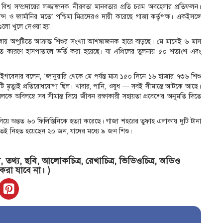
শ্ব সম্প্রদায়ের লজ্জাজনক নীরবতা মানবতার প্রতি চরম অবহেলার প্রতিফলন।
ফ্রান্স ও জার্মানির মতো পশ্চিমা মিত্রদেরও দায়ী করেছে গাজা কর্তৃপক্ষ। একইসঙ্গে
গুলো খুলে দেওয়া হয়।
 অপুষ্টিতে আক্রান্ত শিশুর সংখ্যা আশঙ্কাজনক হারে বাড়ছে। মে মাসেই ৬ মাস
িত কারণে হাসপাতালে ভর্তি করা হয়েছে। যা এপ্রিলের তুলনায় ৫০ শতাংশ এবং
েইগবেদার বলেন, ‘জানুয়ারি থেকে মে পর্যন্ত মাত্র ১৫০ দিনে ১৬ হাজার ৭৩৬ শিশু
ি মৃত্যুই প্রতিরোধযোগ্য ছিল। খাবার, পানি, ওষুধ — সবই সীমান্তে আটকে আছে।
য়েলকে অবিলম্বে সব সীমান্ত দিয়ে জীবন রক্ষাকারী সহায়তা প্রবেশের অনুমতি দিতে
িয়ে অন্তত ৬০ ফিলিস্তিনিকে হত্যা করেছে। গাজা শহরের তুফাহ এলাকায় দুটি টানা
েই নিহত হয়েছেন ২০ জন, যাদের মধ্যে ৯ জন শিশু।
তথ্য, ছবি, আলোকচিত্র, রেখাচিত্র, ভিডিওচিত্র, অডিও
 করা যাবে না। )