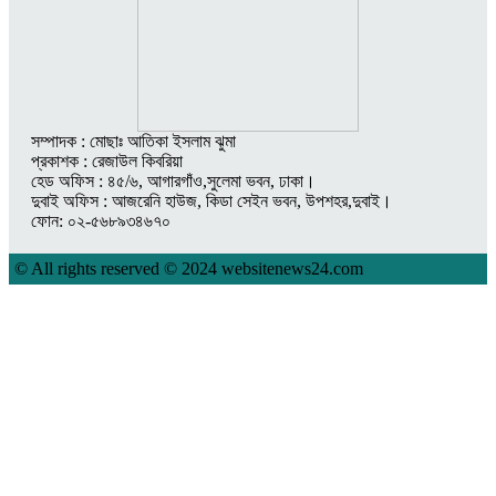
সম্পাদক : মোছাঃ আতিকা ইসলাম ঝুমা
প্রকাশক : রেজাউল কিবরিয়া
হেড অফিস : ৪৫/৬, আগারগাঁও,সুলেমা ভবন, ঢাকা।
দুবাই অফিস : আজরেনি হাউজ, কিডা সেইন ভবন, উপশহর,দুবাই।
ফোন: ০২-৫৬৮৯৩৪৬৭০
© All rights reserved © 2024 websitenews24.com