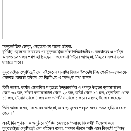
আন্তর্জাতিক ডেস্ক, নেত্রকোণার আলো ডটকম:
ঘূর্ণিঝড় হেলেনের আঘাতের পর যুক্তরাষ্ট্রের দক্ষিণপশ্চিমাঞ্চলীয় ৬ অঙ্গরাজ্যে এ পর্যন্ত
অন্তত ১০০ জন প্রাণ হারিয়েছেন। তবে ওয়াশিংটনের আশঙ্কা, নিহতের সংখ্যা ৬০০
ছাড়াতে পারে।
যুক্তরাষ্ট্রের প্রেসিডেন্ট জো বাইডেনের স্বরাষ্ট্র বিষয়ক উপদেষ্টা লিজ শেরউড-র‌্যান্ডওয়েল
সোমবার হোয়াইট হাউসে এক ব্রিফিংয়ে এ আশঙ্কা কথা জানান।
তিনি জানান, দুর্যোগ মোকাবিলা দপ্তরের উদ্ধারকর্মীরা এ পর্যন্ত উত্তর ক্যারোলাইনা
থেকে ৩৯ জন, দক্ষিণ ক্যারোলাইনা থেকে ২৫ জন, জর্জিা থেকে ১৭ জন, ফ্লোরিডা থেকে
১৪ জন, টেনেসি থেকে ৪ জন এবং ভার্জিনিয়া থেকে ১ জনের মরদেহ উদ্ধোর করেছেন।
তিনি আরও বলেন, ‘আমাদের আশঙ্কা, এ ঝড়ে মৃতের প্রকৃত সংখ্যা ৬০০ ছাড়িয়ে যেতে
পেরে।’
একই দিন পৃথক এক অনুষ্ঠানে ঘূর্ণিঝড় হেলনকে ‘ভয়াবহ বিধ্বংসী’ উল্লেখ করে
যুক্তরাষ্ট্রের প্রেসিডেন্ট জো বাইডেন বলেন, ‘আমার জীবনে আমি এমন বিধ্বংসী ঘূর্ণিঝড়