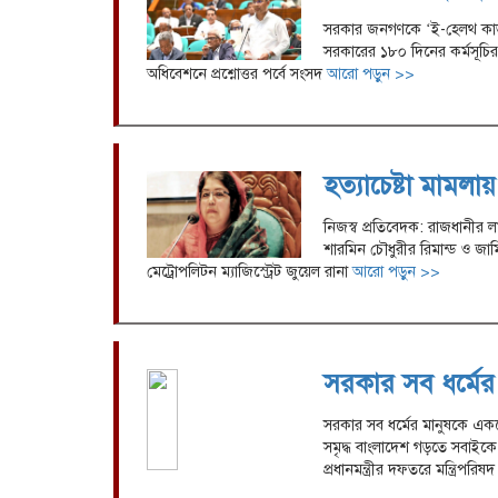
সরকার জনগণকে ‘ই-হেলথ কার্ড’
সরকারের ১৮০ দিনের কর্মসূচি
অধিবেশনে প্রশ্নোত্তর পর্বে সংসদ
আরো পড়ুন >>
হত্যাচেষ্টা মামল
নিজস্ব প্রতিবেদক: রাজধানীর লা
শারমিন চৌধুরীর রিমান্ড ও জা
মেট্রোপলিটন ম্যাজিস্ট্রেট জুয়েল রানা
আরো পড়ুন >>
সরকার সব ধর্মের 
সরকার সব ধর্মের মানুষকে একচ
সমৃদ্ধ বাংলাদেশ গড়তে সবাইকে 
প্রধানমন্ত্রীর দফতরে মন্ত্রিপরিষ