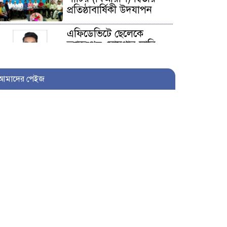
প্রতিষ্ঠাবার্ষিকী উদযাপন
এফিডেভিটে ছেলেকে
ত্যাজ্যপুত্র ঘোষণার দাবি,
আলোচনায় খিলক্ষেতের
পরিবার
আমাদের পেইজ
আওয়ামী লীগ নেতা
সাংবাদিক হতে ৩০ লাখ
টাকা দেন সম্পাদককে!
শিকলবাহা জলাবদ্ধতা
নিরসনে মাঠে ইউপি সদস্য
নুরুল ইসলাম
৭ প্রতিষ্ঠানে সাত বছর অডিট
নেই, নোটিশেরও জবাব নেই:
তদন্তে বাণিজ্য মন্ত্রণালয়
সেনাবাহিনীর গ্রীষ্মকালীন