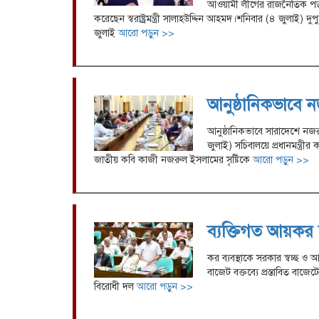
আওয়ামী লীগের রাজনৈতিক পতন
করেছেন স্বরাষ্ট্রমন্ত্রী সালাহউদ্দিন আহমদ।শনিবার (৪ জুলাই) দ
জুলাই
আরো পড়ুন >>
আনুষ্ঠানিকভাবে নজ
আনুষ্ঠানিকভাবে সারাদেশে নজরু
জুলাই) সচিবালয়ে প্রধানমন্ত্রীর 
জাতীয় কবি কাজী নজরুল ইসলামের সৃষ্টিকে
আরো পড়ুন >>
ব্যক্তিগত আয়কর সীম
কর ব্যবস্থাকে সরকার স্বচ্ছ ও
বাজেট বক্তব্যে প্রস্তাবিত বাজ
বিরোধী দল
আরো পড়ুন >>