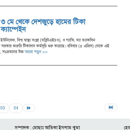
৩ মে থেকে দেশজুড়ে হামের টিকা
ক্যাম্পেইন
ইউনিসেফ, বিশ্ব স্বাস্থ্য সংস্থা (ডব্লিউএইচও), ও গ্যাভি, দ্যা ভ্যাকসিন
শ সরকার জরুরি টিকাদান কর্মসূচি শুরু করেছে। রবিবার (৫ এপ্রিল) থেকে এই
ে, সংক্রমণের উচ্চ
আরো পড়ুন >>
03
04
সম্পাদক : মোছাঃ আতিকা ইসলাম ঝুমা
হেড