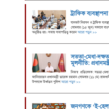
ট্রাফিক ব্যবস্থাপন
যানজট নিরসন ও ট্রাফিক ব্যবস্
সোমবার (১৫ জুন) সকালে বাংলা
অনুষ্ঠিত হয়। সভায় সভাপতিত্ব করেন
আরো পড়ুন >>
সততা-মেধা-দক্ষত
মূলনীতি: প্রধানমন্ত্র
নিজস্ব প্রতিবেদক: সততা-মেধা
জানিয়েছেন প্রধানমন্ত্রী তারেক রহমান।সোমবার (১১ মে) রাজধানীর
উপলক্ষে ঊর্ধ্বতন পুলিশ
আরো পড়ুন >>
জনগণকে ‘ই-হেলথ 