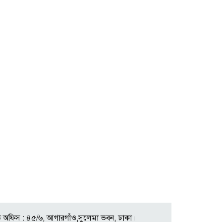
 অফিস : ৪৫/৬, আগারগাঁও,সুলেমা ভবন, ঢাকা।