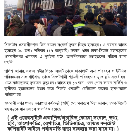
সিলেটের ওসমানীনগরে তিন বাসের সংঘর্ষে দুজন নিহত হয়েছেন। এ ঘটনায় আহত
হয়েছেন ১০ জন। শনিবার (১৭ জানুয়ারি) সকাল ৭টায় ঢাকা-সিলেট মহাসড়কের
ওসমানীনগর এলাকায় এ দুর্ঘটনা ঘটে। তাক্ষণিকভাবে হতাহতদের পরিচয় জানা
যায়নি।
পুলিশ জানায়, সকাল ৭টার দিকে সিলেট থেকে ঢাকাগামী এনা পরিবহন ও ইউনিক
পরিবহনের সঙ্গে গাইবান্ধা থেকে সিলেটগামী শ্যামলী পরিবহনের মুখোমুখি সংঘর্ষ হয়।
এতে ঘটনাস্থলেই দুজনের মৃত্যু হয়। আহত হন ১০ জন। খবর পেয়ে ফায়ার সার্ভিস ও
স্থানীয়রা হতাহতদের উদ্ধার করে সিলেট ওসমানী মেডিকেল কলেজ হাসপাতালে
পাঠানো হয়।
ওসমানী নগর থানার ভারপ্রাপ্ত কর্মকর্তা (ওসি) মো. মনায়েম মিয়া জানান, ঢাকা-সিলেট
মহাসড়কে যান চলাচল স্বাভাবিক রয়েছে।
( এই ওয়েবসাইটে প্রকাশিত/প্রচারিত কোনো সংবাদ, তথ্য,
ছবি, আলোকচিত্র, রেখাচিত্র, ভিডিওচিত্র, অডিও কনটেন্ট
কপিরাইট আইনে পূর্বানুমতি ছাড়া ব্যবহার করা যাবে না। )