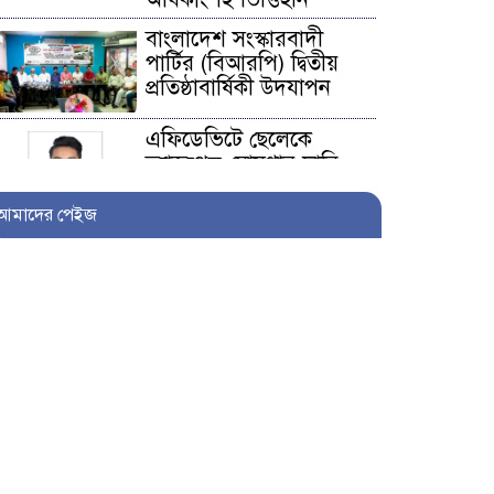
বাংলাদেশ সংস্কারবাদী
পার্টির (বিআরপি) দ্বিতীয়
প্রতিষ্ঠাবার্ষিকী উদযাপন
এফিডেভিটে ছেলেকে
ত্যাজ্যপুত্র ঘোষণার দাবি,
আলোচনায় খিলক্ষেতের
পরিবার
আমাদের পেইজ
আওয়ামী লীগ নেতা
সাংবাদিক হতে ৩০ লাখ
টাকা দেন সম্পাদককে!
শিকলবাহা জলাবদ্ধতা
নিরসনে মাঠে ইউপি সদস্য
নুরুল ইসলাম
৭ প্রতিষ্ঠানে সাত বছর অডিট
নেই, নোটিশেরও জবাব নেই: