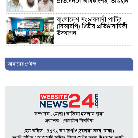
প্রতিবেদনে অধিকাংশই ভিত্তিহীন
বাংলাদেশ সংস্কারবাদী পার্টির
(বিআরপি) দ্বিতীয় প্রতিষ্ঠাবার্ষিকী
উদযাপন
এফিডেভিটে ছেলেকে ত্যাজ্যপুত্র
ঘোষণার দাবি, আলোচনায়
আমাদের পেইজ
খিলক্ষেতের পরিবার
আওয়ামী লীগ নেতা সাংবাদিক
হতে ৩০ লাখ টাকা দেন
সম্পাদককে!
সম্পাদক : মোছাঃ আতিকা ইসলাম ঝুমা
শিকলবাহা জলাবদ্ধতা নিরসনে
প্রকাশক : রেজাউল কিবরিয়া
মাঠে ইউপি সদস্য নুরুল ইসলাম
হেড অফিস : ৪৫/৬, আগারগাঁও,সুলেমা ভবন, ঢাকা।
দুবাই অফিস : আজরেনি হাউজ, কিডা সেইন ভবন, উপশহর,দুবাই।