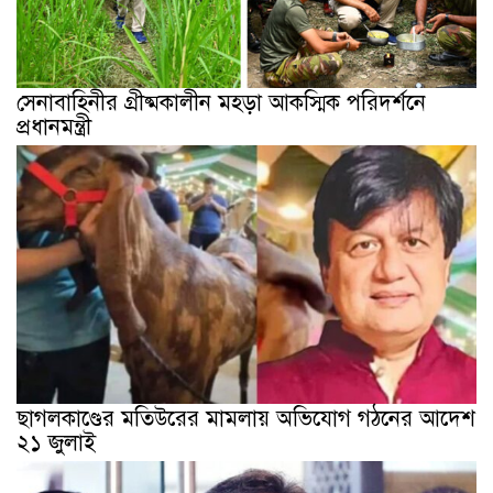
সেনাবাহিনীর গ্রীষ্মকালীন মহড়া আকস্মিক পরিদর্শনে
প্রধানমন্ত্রী
ছাগলকাণ্ডের মতিউরের মামলায় অভিযোগ গঠনের আদেশ
২১ জুলাই