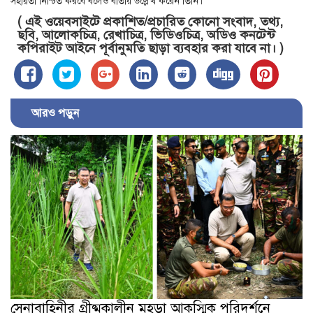
সহায়তা নিশ্চিত করবে বলেও বার্তায় উল্লেখ করেন তিনি।
( এই ওয়েবসাইটে প্রকাশিত/প্রচারিত কোনো সংবাদ, তথ্য,
ছবি, আলোকচিত্র, রেখাচিত্র, ভিডিওচিত্র, অডিও কনটেন্ট
কপিরাইট আইনে পূর্বানুমতি ছাড়া ব্যবহার করা যাবে না। )
আরও পড়ুন
সেনাবাহিনীর গ্রীষ্মকালীন মহড়া আকস্মিক পরিদর্শনে