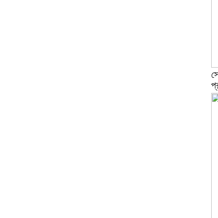
সে
প্