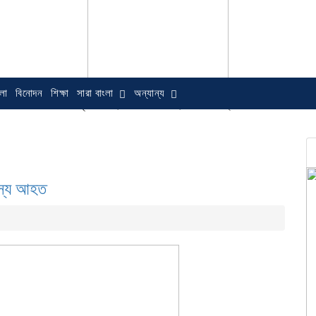
লা
বিনোদন
শিক্ষা
সারা বাংলা
অন্যান্য
বৃহস্পতিবার, ০৬ অগাস্ট ২০২৬, ১০:৫১ অপরাহ্ন
দস্য আহত