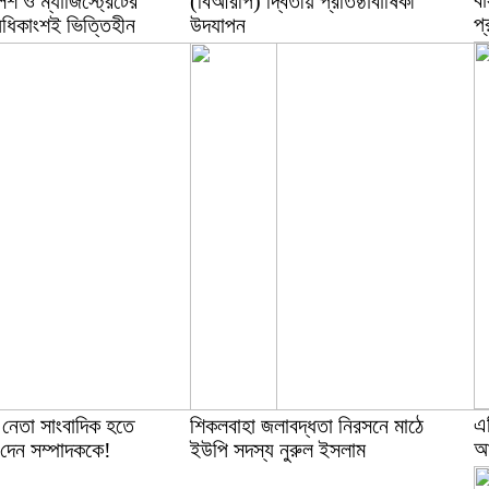
বা
শ ও ম্যাজিস্ট্রেটের
(বিআরপি) দ্বিতীয় প্রতিষ্ঠাবার্ষিকী
প্
অধিকাংশই ভিত্তিহীন
উদযাপন
এ
নেতা সাংবাদিক হতে
শিকলবাহা জলাবদ্ধতা নিরসনে মাঠে
আ
 দেন সম্পাদককে!
ইউপি সদস্য নুরুল ইসলাম