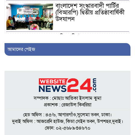
বাংলাদেশ সংস্কারবাদী পার্টির
(বিআরপি) দ্বিতীয় প্রতিষ্ঠাবার্ষিকী
উদযাপন
এফিডেভিটে ছেলেকে ত্যাজ্যপুত্র
ঘোষণার দাবি, আলোচনায়
আমাদের পেইজ
খিলক্ষেতের পরিবার
আওয়ামী লীগ নেতা সাংবাদিক
হতে ৩০ লাখ টাকা দেন
সম্পাদককে!
সম্পাদক : মোছাঃ আতিকা ইসলাম ঝুমা
শিকলবাহা জলাবদ্ধতা নিরসনে
প্রকাশক : রেজাউল কিবরিয়া
মাঠে ইউপি সদস্য নুরুল ইসলাম
হেড অফিস : ৪৫/৬, আগারগাঁও,সুলেমা ভবন, ঢাকা।
দুবাই অফিস : আজরেনি হাউজ, কিডা সেইন ভবন, উপশহর,দুবাই।
ফোন: ০২-৫৬৮৯৩৪৬৭০
৭ প্রতিষ্ঠানে সাত বছর অডিট