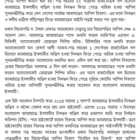
পেতে আপিল শুনানি শুরু হয়। গত বছরের ২২ অক্টোবর রাজনৈতিক দল হিসেবে
জামায়াতে ইসলামীর বাতিল হওয়া নিবন্ধন ফিরে পেতে খারিজ হওয়া আপিল
পুনরুজ্জীবিত করে দেন দেশের সর্বোচ্চ আদালতের আপিল বিভাগ। এর ফলে নিবন্ধন
ও দলীয় প্রতীক দাঁড়িপাল্লা ফিরে জামায়াতের আইনি লড়াই করার পথ খুলে যায়।
প্রধান বিচারপতি ড. সৈয়দ রেফাত আহমেদের নেতৃত্বে চার বিচারপতির আপিল বেঞ্চ এ
আদেশ দেন। আদালতে জামায়াতের পক্ষে শুনানি করেন ব্যারিস্টার এহসান এ.
সিদ্দিকী, অ্যাডভোকেট মোহাম্মদ শিশির মনির। রিটকারির পক্ষে শুনানি করেন
অ্যাডভোকেট অন রেকর্ড আলী আজম।গত বছরের ১ সেপ্টেম্বর রাজনৈতিক দল
হিসেবে জামায়াতে ইসলামীর বাতিল হওয়া নিবন্ধন ফিরে পেতে খারিজ হওয়া আপিল
পুনরুজ্জীবিত করার আবেদনের শুনানির জন্য এদিন ধার্য করা হয়। আপিল বিভাগের
চেম্বার বিচারপতির আদালত এ দিন ধার্য করেন। আদালতে জামায়াতের পক্ষে শুনানি
করেন অ্যাডভোকেট মোহাম্মদ শিশির মনির। এর আগে রাজনৈতিক দল হিসেবে
জামায়াতে ইসলামীর বাতিল হওয়া নিবন্ধন ফিরে পেতে সুপ্রিম কোর্টের আপিল বিভাগে
খারিজ হওয়া আপিলটি পুনরুজ্জীবিত করার আবেদন করে বাংলাদেশ জামায়াতে
ইসলামী।
এক রিট আবেদন নিষ্পত্তি করে ২০১৩ সালের ১ আগস্ট জামায়াতে ইসলামীর নিবন্ধন
বাতিল ও অবৈধ ঘোষণা করে রায় দেন হাইকোর্ট। এরপর ২০১৮ সালের ৭ ডিসেম্বর
বাংলাদেশ জামায়াতে ইসলামীর নিবন্ধন বাতিল করে প্রজ্ঞাপন জারি করে নির্বাচন
কমিশন (ইসি)। পরে হাইকোর্টে রায়ের বিরুদ্ধে আপিল করে জামায়াতে ইসলামী। তবে
হাইকোর্টের রায়ের বিরুদ্ধে করা আপিল শুনানিতে জামায়াতের মূল আইনজীবী উপস্থিত
না থাকায় গত বছরের নভেম্বর তৎকালীন প্রধান বিচারপতি ওবায়দুল হাসানের
নেতৃত্বাধীন ছয় বিচারপতির আপিল বিভাগ ‘ডিসমিস ফর ডিফল্ট’ বলে আপিল