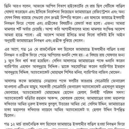
তিনি আরও বলেন, আজকে আপিল বিভাগ হাইকোর্টের যে রায় ছিল সেটিকে বাতিল
ঘোষণা করেছেন এবং ইসিকে নির্দেশনা দিয়েছেন জামায়াতের রেজিস্ট্রেশন এবং অন্য
যেসব বিষয় রয়েছে সেগুলো যেন দ্রুতই নিষ্পত্তি করেন। এর মাধ্যমে জায়াতে ইসলামী
নিবন্ধন ফিরে পেলো এবং প্রতীকের বিষয়টিও রেফার্ড করা হলো। এজন্য আমরা
মামলার শর্ট অর্ডার চেয়েছি। আশা করি আগামীকালের মধ্যে মামলার সংক্ষিপ্ত আদেশ
আমরা হাতে পাবো। এই আদেশ আমরা ইসিতে জমা দিবো বাকিটা ইসি আইন
অনুয়ায়ী জামায়াতের নিবন্ধন এবং প্রতীক বুঝিয়ে দেবেন।
এর আগে, গত ১৪ মে রাজনৈতিক দল হিসেবে জামায়াতে ইসলামীর বাতিল হওয়া
নিবন্ধন ও প্রতীক ফিরে পেতে আপিলের শুনানি শেষ হয়। এ বিষয়ে রায় ঘোষণার জন্য
১ জুন দিন ধার্য করা হয়েছিল। সেদিন আদালতে জামায়াতের পক্ষে শুনানি করেন
ব্যারিস্টার এহসান আবদুল্লাহ সিদ্দিক। তাকে সহযোগিতা করেন ব্যারিস্টার ইমরান
আবদুল্লাহ সিদ্দিক, অ্যাডভোকেট মোহাম্মদ শিশির মনির, ব্যারিস্টার নাজিব মোমেন।
আদালত কক্ষে জামায়াত নেতাদের পক্ষে দলটির ভারপ্রাপ্ত সেক্রেটারি জেনারেল
মাওলানা এটিএম মাছুম, সহকারী সেক্রেটারি জেনারেল অ্যাডভোকেট এহসানুল মাহবুব
জোবায়ের, অ্যাডভোকেট মোয়াজ্জেম হোসেন হেলাল, নির্বাহী পরিষদ সদস্য
অ্যাডভোকেট মতিউর রহমান আকন্দ, মোবারক হোসেন, জামায়াতের ঢাকা মহানগর
দক্ষিণের আমির নুরুল ইসলাম বুলবুল, উত্তরের আমির মো. সেলিম উদ্দিন, জামায়াতের
ঢাকা মহানগর দক্ষিণের নায়েবে আমির অ্যাডভোকেট ড. হেলাল উদ্দিন উপস্থিত
ছিলেন।
গত ১২ মার্চ রাজনৈতিক দল হিসেবে জামায়াতে ইসলামীর বাতিল হওয়া নিবন্ধন ফিরে