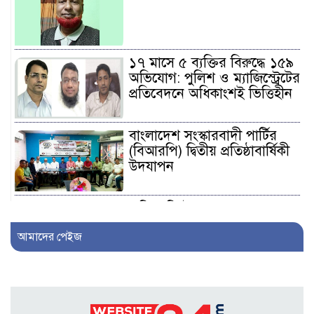
১৭ মাসে ৫ ব্যক্তির বিরুদ্ধে ১৫৯
অভিযোগ: পুলিশ ও ম্যাজিস্ট্রেটের
প্রতিবেদনে অধিকাংশই ভিত্তিহীন
বাংলাদেশ সংস্কারবাদী পার্টির
(বিআরপি) দ্বিতীয় প্রতিষ্ঠাবার্ষিকী
উদযাপন
এফিডেভিটে ছেলেকে ত্যাজ্যপুত্র
ঘোষণার দাবি, আলোচনায়
আমাদের পেইজ
খিলক্ষেতের পরিবার
আওয়ামী লীগ নেতা সাংবাদিক
হতে ৩০ লাখ টাকা দেন
সম্পাদককে!