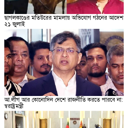
ছাগলকাণ্ডের মতিউরের মামলায় অভিযোগ গঠনের আদেশ
২১ জুলাই
আ.লীগ আর কোনোদিন দেশে রাজনীতি করতে পারবে না:
স্বরাষ্ট্রমন্ত্রী