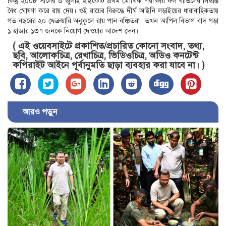
কিন্তু ২০০৮ সালের ৩ জুলাই হাইকোর্ট প্রথম মৌখিক পরীক্ষার ফল বাতিলের সিদ্ধান্ত
বৈধ ঘোষণা করে রায় দেয়। ওই রায়ের বিরুদ্ধে দীর্ঘ আইনি লড়াইয়ের ধারাবাহিকতায়
গত বছরের ২০ ফেব্রুয়ারি অনুকূলে রায় পান বঞ্চিতরা। তখন আপিল বিভাগ বাদ পড়া
১ হাজার ১৩৭ জনকে নিয়োগ দেওয়ার আদেশ দেন।
( এই ওয়েবসাইটে প্রকাশিত/প্রচারিত কোনো সংবাদ, তথ্য,
ছবি, আলোকচিত্র, রেখাচিত্র, ভিডিওচিত্র, অডিও কনটেন্ট
কপিরাইট আইনে পূর্বানুমতি ছাড়া ব্যবহার করা যাবে না। )
আরও পড়ুন