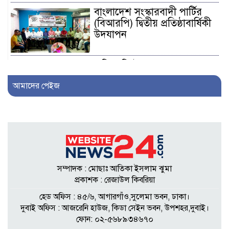
বাংলাদেশ সংস্কারবাদী পার্টির
(বিআরপি) দ্বিতীয় প্রতিষ্ঠাবার্ষিকী
উদযাপন
এফিডেভিটে ছেলেকে ত্যাজ্যপুত্র
ঘোষণার দাবি, আলোচনায়
আমাদের পেইজ
খিলক্ষেতের পরিবার
আওয়ামী লীগ নেতা সাংবাদিক
হতে ৩০ লাখ টাকা দেন
সম্পাদককে!
সম্পাদক : মোছাঃ আতিকা ইসলাম ঝুমা
শিকলবাহা জলাবদ্ধতা নিরসনে
প্রকাশক : রেজাউল কিবরিয়া
মাঠে ইউপি সদস্য নুরুল ইসলাম
হেড অফিস : ৪৫/৬, আগারগাঁও,সুলেমা ভবন, ঢাকা।
দুবাই অফিস : আজরেনি হাউজ, কিডা সেইন ভবন, উপশহর,দুবাই।
ফোন: ০২-৫৬৮৯৩৪৬৭০
৭ প্রতিষ্ঠানে সাত বছর অডিট