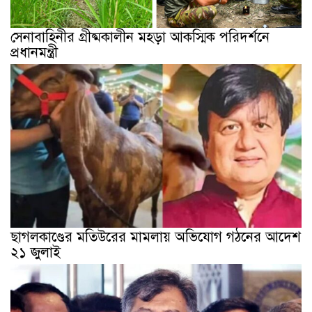
সেনাবাহিনীর গ্রীষ্মকালীন মহড়া আকস্মিক পরিদর্শনে
প্রধানমন্ত্রী
ছাগলকাণ্ডের মতিউরের মামলায় অভিযোগ গঠনের আদেশ
২১ জুলাই