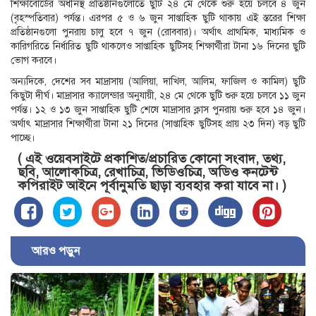
শিক্ষাবোর্ডের অধীনস্থ প্রতিষ্ঠানগুলোতে ছুটি ২৪ মে থেকে শুরু হয়ে চলবে ৪ জুন
(বৃহস্পতিবার) পর্যন্ত। এরপর ৫ ও ৬ জুন সাপ্তাহিক ছুটি থাকায় এই স্তরের শিক্ষা
প্রতিষ্ঠানগুলো পুনরায় চালু হবে ৭ জুন (রোববার)। অর্থাৎ প্রাথমিক, মাধ্যমিক ও
কারিগরিতে নির্ধারিত ছুটি থাকলেও সাপ্তাহিক ছুটিসহ শিক্ষার্থীরা টানা ১৬ দিনের ছুটি
ভোগ করবে।
অন্যদিকে, দেশের সব মাদ্রাসায় (আলিয়া, দাখিল, আলিম, ফাজিল ও কামিল) ছুটি
কিছুটা দীর্ঘ। মাদ্রাসার ক্যালেন্ডার অনুযায়ী, ২৪ মে থেকে ছুটি শুরু হয়ে চলবে ১১ জুন
পর্যন্ত। ১২ ও ১৩ জুন সাপ্তাহিক ছুটি শেষে মাদ্রাসার ক্লাস পুনরায় শুরু হবে ১৪ জুন।
অর্থাৎ মাদ্রাসার শিক্ষার্থীরা টানা ২১ দিনের (সাপ্তাহিক ছুটিসহ প্রায় ২৩ দিন) বড় ছুটি
পাচ্ছে।
( এই ওয়েবসাইটে প্রকাশিত/প্রচারিত কোনো সংবাদ, তথ্য,
ছবি, আলোকচিত্র, রেখাচিত্র, ভিডিওচিত্র, অডিও কনটেন্ট
কপিরাইট আইনে পূর্বানুমতি ছাড়া ব্যবহার করা যাবে না। )
আরও পড়ুন