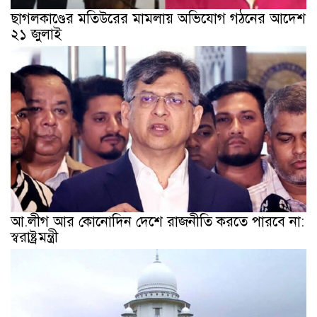
ছাগলকাণ্ডের মতিউরের মামলায় অভিযোগ গঠনের আদেশ
২১ জুলাই
আ.লীগ আর কোনোদিন দেশে রাজনীতি করতে পারবে না:
স্বরাষ্ট্রমন্ত্রী