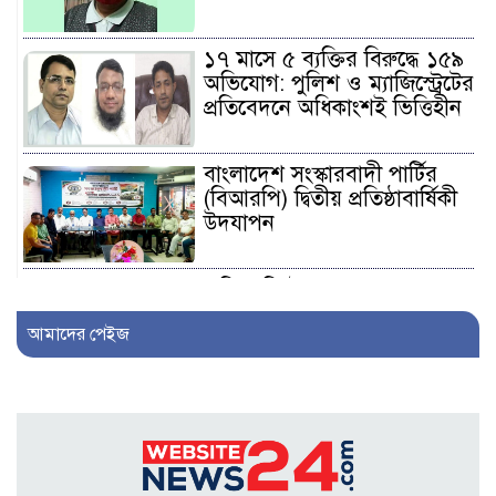
১৭ মাসে ৫ ব্যক্তির বিরুদ্ধে ১৫৯
অভিযোগ: পুলিশ ও ম্যাজিস্ট্রেটের
প্রতিবেদনে অধিকাংশই ভিত্তিহীন
বাংলাদেশ সংস্কারবাদী পার্টির
(বিআরপি) দ্বিতীয় প্রতিষ্ঠাবার্ষিকী
উদযাপন
এফিডেভিটে ছেলেকে ত্যাজ্যপুত্র
ঘোষণার দাবি, আলোচনায়
আমাদের পেইজ
খিলক্ষেতের পরিবার
আওয়ামী লীগ নেতা সাংবাদিক
হতে ৩০ লাখ টাকা দেন
সম্পাদককে!