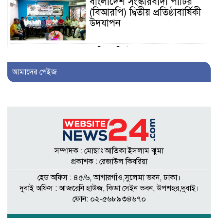
বাংলাদেশ সংস্কারবাদী পার্টির
(বিআরপি) দ্বিতীয় প্রতিষ্ঠাবার্ষিকী
উদযাপন
এফিডেভিটে ছেলেকে ত্যাজ্যপুত্র
ঘোষণার দাবি, আলোচনায়
আমাদের পেইজ
খিলক্ষেতের পরিবার
আওয়ামী লীগ নেতা সাংবাদিক
হতে ৩০ লাখ টাকা দেন
সম্পাদককে!
সম্পাদক : মোছাঃ আতিকা ইসলাম ঝুমা
শিকলবাহা জলাবদ্ধতা নিরসনে
প্রকাশক : রেজাউল কিবরিয়া
মাঠে ইউপি সদস্য নুরুল ইসলাম
হেড অফিস : ৪৫/৬, আগারগাঁও,সুলেমা ভবন, ঢাকা।
দুবাই অফিস : আজরেনি হাউজ, কিডা সেইন ভবন, উপশহর,দুবাই।
ফোন: ০২-৫৬৮৯৩৪৬৭০
৭ প্রতিষ্ঠানে সাত বছর অডিট
নেই, নোটিশেরও জবাব নেই: