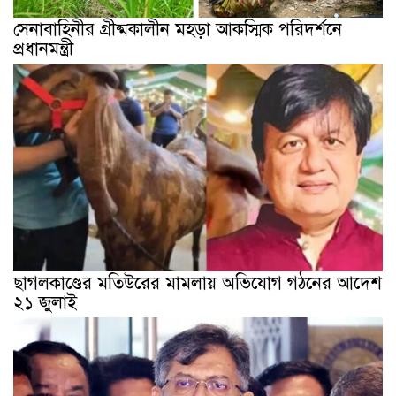
সেনাবাহিনীর গ্রীষ্মকালীন মহড়া আকস্মিক পরিদর্শনে
প্রধানমন্ত্রী
ছাগলকাণ্ডের মতিউরের মামলায় অভিযোগ গঠনের আদেশ
২১ জুলাই