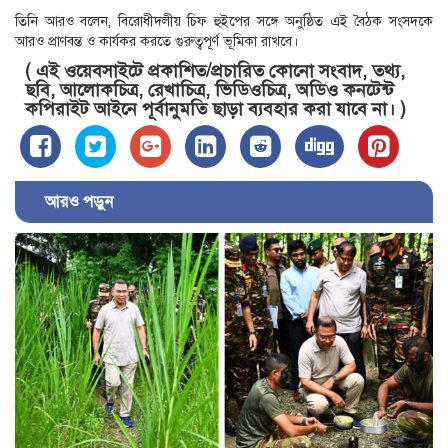
তিনি আরও বলেন, বিরোধীদলীয় চিফ হুইপের সঙ্গে অনুষ্ঠিত এই বৈঠক সংসদকে
আরও প্রাণবন্ত ও কার্যকর করতে গুরুত্বপূর্ণ ভূমিকা রাখবে।
( এই ওয়েবসাইটে প্রকাশিত/প্রচারিত কোনো সংবাদ, তথ্য,
ছবি, আলোকচিত্র, রেখাচিত্র, ভিডিওচিত্র, অডিও কনটেন্ট
কপিরাইট আইনে পূর্বানুমতি ছাড়া ব্যবহার করা যাবে না। )
আরও পড়ুন