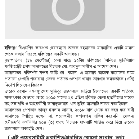
হবিগঞ্জ:
বিএনপির ভারপ্রাপ্ত চেয়ারম্যান তারেক রহমানকে মানহানির একটি মামলা
থেকে খালাস দিয়েছে হবিগঞ্জের একটি আদালত।
বৃহস্পতিবার (১৯ সেপ্টেম্বর) বেলা সাড়ে ১২টায় হবিগঞ্জের সিনিয়র জুডিসিয়াল
ম্যাজিস্ট্রেট প্রথম আদালতের বিচারক মো. আবদুল আলীম এ আদেশ দেন।
আদালতের পরিদর্শক নন্দন কান্তি ধর বলেন, এ মামলায় তারেক রহমানের নামে
পাঠানো গ্রেপ্তারি পরোয়ানা ফেরত পাঠাতে গুলশান থানার ভারপ্রাপ্ত কর্মকর্তাকে (ওসি)
নির্দেশ দিয়েছেন বিচারক।
তারেক রহমান বঙ্গবন্ধু শেখ মুজিবুর রহমানকে জড়িয়ে ইংল্যান্ডের একটি পত্রিকায়
সাক্ষাৎকার দেওয়ার জেরে ২০১৫ সালের ২৪ এপ্রিল হবিগঞ্জ জেলা ছাত্রলীগের সাবেক
সহ-সভাপতি ও আইনজীবী আসাদুজ্জামান খান তুহিন মামলাটি দায়ের করেছিলেন।
আদালতের পেশকার তাজুর ইসলাম জানান, ২০১৮ সাল থেকে ছয় বছর ধরে বাদী
আদালতে উপস্থিত হচ্ছেন না, প্রয়োজনীয় কাগজপত্র দাখিল করেননি। সেজন্য
ফৌজদারি কার্যবিধির ২০৪ (৩) ধারায় বিচারক মামলাটি খারিজ করে দিয়ে তারেক
রহমানকে অব্যাহতি দেন।
( এই ওয়েবসাইটে প্রকাশিত/প্রচারিত কোনো সংবাদ, তথ্য,