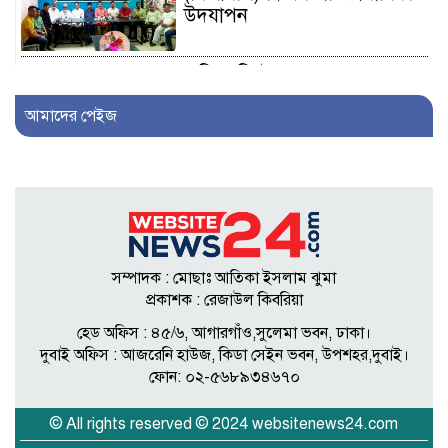
উদযাপন
এফিডেভিটে ছেলেকে ত্যাজ্যপুত্র
ঘোষণার দাবি, আলোচনায়
আমাদের পেইজ
খিলক্ষেতের পরিবার
আওয়ামী লীগ নেতা সাংবাদিক
হতে ৩০ লাখ টাকা দেন
সম্পাদককে!
সম্পাদক : মোছাঃ আতিকা ইসলাম ঝুমা
শিকলবাহা জলাবদ্ধতা নিরসনে
প্রকাশক : রেজাউল কিবরিয়া
মাঠে ইউপি সদস্য নুরুল ইসলাম
হেড অফিস : ৪৫/৬, আগারগাঁও,সুলেমা ভবন, ঢাকা।
দুবাই অফিস : আজরেনি হাউজ, কিডা সেইন ভবন, উপশহর,দুবাই।
ফোন: ০২-৫৬৮৯৩৪৬৭০
৭ প্রতিষ্ঠানে সাত বছর অডিট
নেই, নোটিশেরও জবাব নেই:
© All rights reserved © 2024 websitenews24.com
তদন্তে বাণিজ্য মন্ত্রণালয়