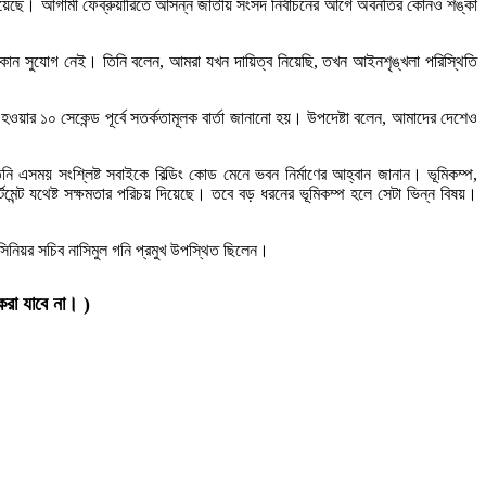
্নতি হয়েছে। আগামী ফেব্রুয়ারিতে আসন্ন জাতীয় সংসদ নির্বাচনের আগে অবনতির কোনও শঙ্কা
র কোন সুযোগ নেই। তিনি বলেন, আমরা যখন দায়িত্ব নিয়েছি, তখন আইনশৃঙ্খলা পরিস্থিতি
ওয়ার ১০ সেকেন্ড পূর্বে সতর্কতামূলক বার্তা জানানো হয়। উপদেষ্টা বলেন, আমাদের দেশেও
ি এসময় সংশ্লিষ্ট সবাইকে বিল্ডিং কোড মেনে ভবন নির্মাণের আহ্বান জানান। ভূমিকম্প,
পার্টমেন্ট যথেষ্ট সক্ষমতার পরিচয় দিয়েছে। তবে বড় ধরনের ভূমিকম্প হলে সেটা ভিন্ন বিষয়।
য়ের সিনিয়র সচিব নাসিমুল গনি প্রমুখ উপস্থিত ছিলেন।
করা যাবে না। )