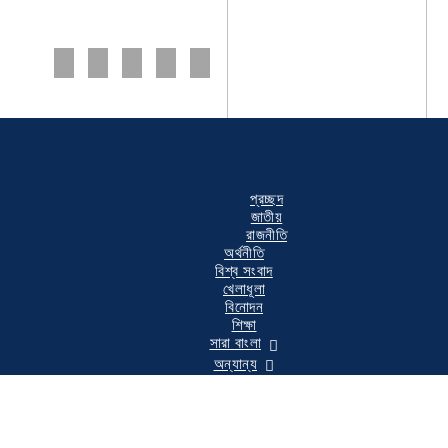
শুক্রবার, ০৭ অগাস্ট ২০২৬, ০৩:৩৫ পূর্বাহ্ন
প্রচ্ছদ
জাতীয়
রাজনীতি
অর্থনীতি
বিশ্ব সংবাদ
খেলাধূলা
বিনোদন
শিক্ষা
সারা বাংলা
অন্যান্য