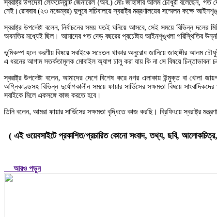
স্বরাষ্ট্র উপদেষ্টা লেফটেন্যান্ট জেনারেল (অব.) মোঃ জাহাঙ্গীর আলম চৌধুরী বলেছেন,
নেই।রোববার (২৩ নভেম্বর) দুপুরে সচিবালয়ে স্বরাষ্ট্র মন্ত্রণালয়ের সম্মেলন কক্ষে আইন
স্বরাষ্ট্র উপদেষ্টা বলেন, নির্বাচনের সময় যতই ঘনিয়ে আসবে, সেই সময়ে বিভিন্ন দল
অবনতির মধ্যেই ছিল। আমাদের গত দেড় বছরের প্রচেষ্টায় আইনশৃঙ্খলা পরিস্থিতির উন্
ভূমিকম্প হলে করণীয় বিষয়ে সবাইকে সচেতন থাকার অনুরোধ জানিয়ে জাহাঙ্গীর আলম চৌধুরী 
এ ধরনের আগাম সতর্কতামূলক মোবাইল অ্যাপ চালু করা যায় কি না সে বিষয়ে চিন্তাভাবনা
স্বরাষ্ট্র উপদেষ্টা বলেন, আমাদের দেশে বিশেষ করে নগর এলাকায় উন্মুক্ত বা খোলা জ
অগ্নিকাণ্ডসহ বিভিন্ন দুর্যোগকালীন সময়ে ফায়ার সার্ভিসের সক্ষমতা বিষয়ে সাংবাদিকদের 
সবাইকে মিলে একসঙ্গে কাজ করতে হবে।
তিনি বলেন, আমরা ফায়ার সার্ভিসের সক্ষমতা বৃদ্ধিতে কাজ করছি। ব্রিফিংয়ে স্বরাষ্ট্র মন্ত্
( এই ওয়েবসাইটে প্রকাশিত/প্রচারিত কোনো সংবাদ, তথ্য, ছবি, আলোকচিত্র, রে
আরও পড়ুন