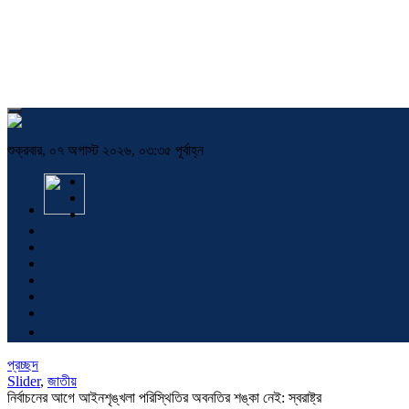
শুক্রবার, ০৭ অগাস্ট ২০২৬, ০৩:৩৫ পূর্বাহ্ন
প্রচ্ছদ
Slider
,
জাতীয়
নির্বাচনের আগে আইনশৃঙ্খলা পরিস্থিতির অবনতির শঙ্কা নেই: স্বরাষ্ট্র