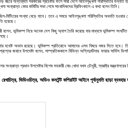
 গত দেড় বছরে অন্তর্র্বতী সরকারের প্রচেষ্টার ফলে সারা দেশে আইনশৃঙ্খলা পরিস্থিতির উন
শৃঙ্খলা সংক্রান্ত কোর কমিটির সভা শেষে সাংবাদিকদের ব্রিফিংকালে এ কথা বলেন তিনি।
ের মিছিল-মিটিংয়ের সংখ্যা বেড়ে যাবে। তবে এ সময়ে আইনশৃঙ্খলা পরিস্থিতির অবনতি হওয়া
নতি হয়েছে।
বলেন, ভূমিকম্প নিয়ে অনেক দেশ কিছু অ্যাপ তৈরি করেছে যার মাধ্যমে ভূমিকম্প সংঘটিত হ
 চলছে।
ায়গার যথেষ্ট অভাব রয়েছে। ভূমিকম্প প্রতিরোধে আমাদের এসব বিষয়ে নজর দিতে হবে। তিন
প্রশ্নের জবাবে উপদেষ্টা বলেন, সাম্প্রতিককালে বিভিন্ন অগ্নিদুর্ঘটনায় ফায়ার সার্ভিস ডি
রণালয় সংক্রান্ত প্রধান উপদেষ্টার বিশেষ সহকারী মোঃ খোদা বখস চৌধুরী, স্বরাষ্ট্র মন্ত্রণাল
খাচিত্র, ভিডিওচিত্র, অডিও কনটেন্ট কপিরাইট আইনে পূর্বানুমতি ছাড়া ব্যবহার 