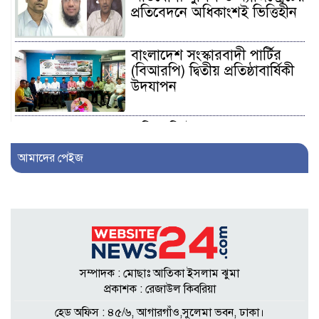
প্রতিবেদনে অধিকাংশই ভিত্তিহীন
বাংলাদেশ সংস্কারবাদী পার্টির
(বিআরপি) দ্বিতীয় প্রতিষ্ঠাবার্ষিকী
উদযাপন
এফিডেভিটে ছেলেকে ত্যাজ্যপুত্র
ঘোষণার দাবি, আলোচনায়
আমাদের পেইজ
খিলক্ষেতের পরিবার
আওয়ামী লীগ নেতা সাংবাদিক
হতে ৩০ লাখ টাকা দেন
সম্পাদককে!
সম্পাদক : মোছাঃ আতিকা ইসলাম ঝুমা
শিকলবাহা জলাবদ্ধতা নিরসনে
প্রকাশক : রেজাউল কিবরিয়া
মাঠে ইউপি সদস্য নুরুল ইসলাম
হেড অফিস : ৪৫/৬, আগারগাঁও,সুলেমা ভবন, ঢাকা।