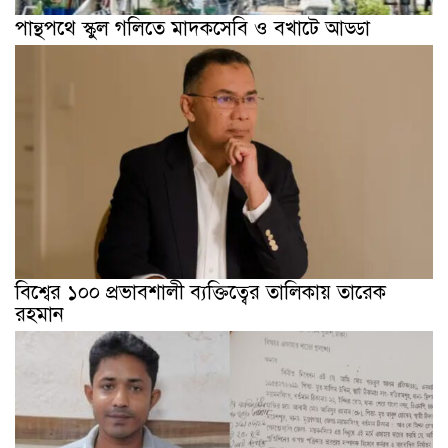
পান্থপথে স্কুল গলিতে মাদকসেবি ও বখাটে আড্ডা
বিশ্বের ১০০ প্রভাবশালী ব্যক্তিত্বের তালিকায় তারেক
রহমান