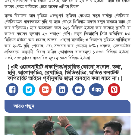
এবং বাণিজ্যিক খাত থেকে এসেছে ৪৮ কোটি ২০ লাখ ইউরো। ম্যাচ ডে থেকে
আয়ের ক্ষেত্রে বাকিদের চেয়ে অনেক এগিয়ে রিয়াল।
মূলত রিয়ালের আয় বৃদ্ধিতে গুরুত্বপূর্ণ ভূমিকা রেখেছে নতুন বার্নাব্যু স্টেডিয়াম।
স্টেডিয়ামের ধারণক্ষমতা বৃদ্ধি বা ম্যাচ ডে’তে প্রিমিয়াম অফার চালুর মাধ্যমে ম্যাচ ডে
আয় বাড়িয়েছে। ম্যাচ আয়োজন করে ২৫১ মিলিয়ন ইউরো আয় করেছে ক্লাবটি, যা
আগের বছরের তুলনায় ২৮ শতাংশ বেশি। নতুন ভিআইপি সিটে অতিরিক্ত ৮৩
মিলিয়ন ইউরো আয় হয়েছে তাদের। এছাড়া মার্কেটিং ও বিজ্ঞাপন চুক্তিতে বাণিজ্যিক
আয় ২৬% বৃদ্ধি পেয়েছে এবং সম্প্রচার আয় বেড়েছে ৮%। প্রসঙ্গত, ডেলয়েটেরে
প্রতিবেদন অনুযায়ী, রিয়াল মাদ্রিদ স্কোয়াডের বাজারমূল্য ১.৩৬৪ বিলিয়ন ইউরো।
একই সঙ্গে ক্লাবের ব্যবসায়িক মূল্য ৫.০৯৭ বিলিয়ন ইউরো।
( এই ওয়েবসাইটে প্রকাশিত/প্রচারিত কোনো সংবাদ, তথ্য,
ছবি, আলোকচিত্র, রেখাচিত্র, ভিডিওচিত্র, অডিও কনটেন্ট
কপিরাইট আইনে পূর্বানুমতি ছাড়া ব্যবহার করা যাবে না। )
আরও পড়ুন