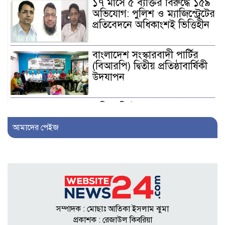
১৭ মাসে ৫ ব্যক্তির বিরুদ্ধে ১৫৯
অভিযোগ: পুলিশ ও ম্যাজিস্ট্রেটের
প্রতিবেদনে অধিকাংশই ভিত্তিহীন
বাংলাদেশ সংস্কারবাদী পার্টির
(বিআরপি) দ্বিতীয় প্রতিষ্ঠাবার্ষিকী
উদযাপন
এফিডেভিটে ছেলেকে ত্যাজ্যপুত্র
ঘোষণার দাবি, আলোচনায়
আমাদের পেইজ
খিলক্ষেতের পরিবার
আওয়ামী লীগ নেতা সাংবাদিক
হতে ৩০ লাখ টাকা দেন
সম্পাদককে!
সম্পাদক : মোছাঃ আতিকা ইসলাম ঝুমা
শিকলবাহা জলাবদ্ধতা নিরসনে
প্রকাশক : রেজাউল কিবরিয়া
মাঠে ইউপি সদস্য নুরুল ইসলাম