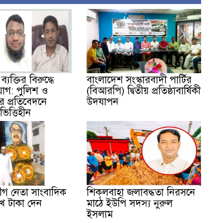
্যক্তির বিরুদ্ধে
বাংলাদেশ সংস্কারবাদী পার্টির
োগ: পুলিশ ও
(বিআরপি) দ্বিতীয় প্রতিষ্ঠাবার্ষিকী
টের প্রতিবেদনে
উদযাপন
িত্তিহীন
গ নেতা সাংবাদিক
শিকলবাহা জলাবদ্ধতা নিরসনে
খ টাকা দেন
মাঠে ইউপি সদস্য নুরুল
ইসলাম