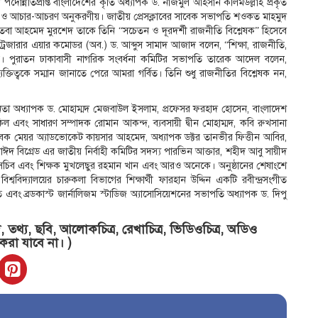
পদোন্নতিপ্রাপ্ত বাংলাদেশের কৃতি অধ্যাপক ড. নাজমুল আহসান কলিমউল্লাহ প্রকৃত
তা ও আচার-আচরণ অনুকরণীয়। জাতীয় প্রেসক্লাবের সাবেক সভাপতি শওকত মাহমুদ
তবা আহমেদ মুরশেদ তাকে তিনি “সচেতন ও দূরদর্শী রাজনীতি বিশ্লেষক” হিসেবে
রেজারার এয়ার কমোডর (অব.) ড. আব্দুস সামাদ আজাদ বলেন, “শিক্ষা, রাজনীতি,
ণীয়। পুরাতন ঢাকাবাসী নাগরিক সংবর্ধনা কমিটির সভাপতি তারেক আদেল বলেন,
ক্তিত্বকে সম্মান জানাতে পেরে আমরা গর্বিত। তিনি শুধু রাজনীতির বিশ্লেষক নন,
্ষক নেতা অধ্যাপক ড. মোহাম্মদ মেজবাউল ইসলাম, প্রফেসর ফরহাদ হোসেন, বাংলাদেশ
এবং সাধারণ সম্পাদক রোমান আকন্দ, ব্যবসায়ী দ্বীন মোহাম্মদ, কবি রুখসানা
ক মেয়র অ্যাডভোকেট কায়সার আহমেদ, অধ্যাপক ডক্টর তানভীর ফিত্তীন আবির,
াঈদ বিগ্রেড এর জাতীয় নির্বাহী কমিটির সদস্য পারভিন আক্তার, শহীদ আবু সায়ীদ
গ্ম সচিব এবং শিক্ষক মুখলেছুর রহমান খান এবং আরও অনেকে। অনুষ্ঠানের শেষাংশে
ববিদ্যালয়ের চারুকলা বিভাগের শিক্ষার্থী ফারহান উদ্দিন একটি রবীন্দ্রসংগীত
এবং ব্রডকাস্ট জার্নালিজম স্টাডিজ অ্যাসোসিয়েশনের সভাপতি অধ্যাপক ড. দিপু
তথ্য, ছবি, আলোকচিত্র, রেখাচিত্র, ভিডিওচিত্র, অডিও
 করা যাবে না। )