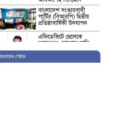
বাংলাদেশ সংস্কারবাদী
পার্টির (বিআরপি) দ্বিতীয়
প্রতিষ্ঠাবার্ষিকী উদযাপন
এফিডেভিটে ছেলেকে
ত্যাজ্যপুত্র ঘোষণার দাবি,
আলোচনায় খিলক্ষেতের
পরিবার
আমাদের পেইজ
আওয়ামী লীগ নেতা
সাংবাদিক হতে ৩০ লাখ
টাকা দেন সম্পাদককে!
শিকলবাহা জলাবদ্ধতা
নিরসনে মাঠে ইউপি সদস্য
নুরুল ইসলাম
৭ প্রতিষ্ঠানে সাত বছর অডিট
নেই, নোটিশেরও জবাব নেই: