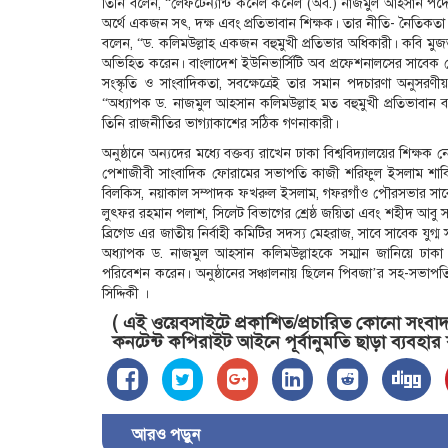
তিনি বলেন, “লেফটেন্যান্ট কর্নেল কর্নেল (অব.) নাজমুল আহসান পদে 
অর্থে একজন সৎ, দক্ষ এবং প্রতিভাবান শিক্ষক। তার নীতি- নৈতিক
বলেন, “ড. কলিমউল্লাহ একজন বহুমুখী প্রতিভার অধিকারী। কবি মুজ
অভিহিত করেন। বাংলাদেশ ইউনিভার্সিটি অব প্রফেশনালসের সাবেক ট্
সংস্কৃতি ও সাংবাদিকতা, সবক্ষেত্রেই তার সমান পদচারণা অনুসর
“অধ্যাপক ড. নাজমুল আহসান কলিমউল্লাহ মত বহুমুখী প্রতিভাবান ব্য
তিনি রাজনীতির ভাগ্যাকাশের সঠিক গণনাকারী।
অনুষ্ঠানে অন্যদের মধ্যে বক্তব্য রাখেন ঢাকা বিশ্ববিদ্যালয়ের শিক
পেশাজীবী সাংবাদিক ফোরামের সভাপতি কাজী শরিফুল ইসলাম শাকিল 
বিলকিস, নয়াকাল সম্পাদক ফখরুল ইসলাম, গফরগাঁও পৌরসভার সাবে
লুৎফর রহমান পলাশ, সিলেট বিভাগের শ্রেষ্ঠ জয়িতা এবং শহীদ আবু স
ব্রিগেড এর জাতীয় নির্বাহী কমিটির সদস্য মেহরাজ, সাবে সাবেক যু
অধ্যাপক ড. নাজমুল আহসান কলিমউল্লাহকে সম্মান জানিয়ে ঢাকা বিশ্
পরিবেশন করেন। অনুষ্ঠানের সঞ্চালনায় ছিলেন পিবজা’র সহ-সভাপতি 
সিদ্দিকী ।
( এই ওয়েবসাইটে প্রকাশিত/প্রচারিত কোনো সংবাদ, 
কনটেন্ট কপিরাইট আইনে পূর্বানুমতি ছাড়া ব্যবহার
আরও পড়ুন