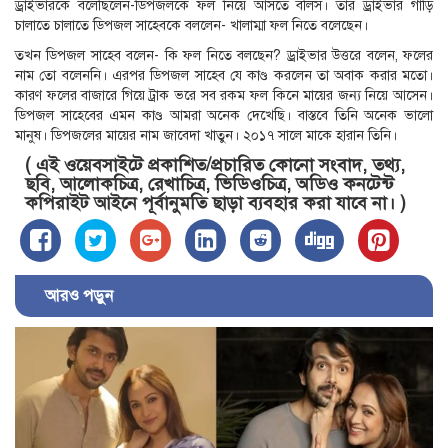
ড্রাইভারকে বলেছিলেন-ডিপজলকে ফল নিয়ে আসতে বলিস। তার ড্রাইভার গাড়ি
চালাতে চালাতে ডিপজল সাহেবকে বললেন- খালাম্মা ফল নিতে বলেছেন।
তখন ডিপজল সাহেব বলেন- কি ফল নিতে বলছেন? ড্রাইভার উত্তরে বলেন, ফলের
নাম তো বলেননি। এরপর ডিপজল সাহেব যে কাণ্ড করলেন তা অবাক করার মতো।
কারণ ফলের বাজারে গিয়ে ট্রাক ভরে সব রকম ফল কিনে মায়ের জন্য নিয়ে আসেন।
ডিপজল সাহেবের এমন কাণ্ড আমরা অনেক দেখেছি। বাস্তবে তিনি অনেক ভালো
মানুষ। ডিপজলের মায়ের নাম জাবেদা খাতুন। ২০১৭ সালে মাকে হারান তিনি।
( এই ওয়েবসাইটে প্রকাশিত/প্রচারিত কোনো সংবাদ, তথ্য,
ছবি, আলোকচিত্র, রেখাচিত্র, ভিডিওচিত্র, অডিও কনটেন্ট
কপিরাইট আইনে পূর্বানুমতি ছাড়া ব্যবহার করা যাবে না। )
আরও পড়ুন