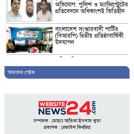
অভিযোগ: পুলিশ ও ম্যাজিস্ট্রেটের
প্রতিবেদনে অধিকাংশই ভিত্তিহীন
বাংলাদেশ সংস্কারবাদী পার্টির
(বিআরপি) দ্বিতীয় প্রতিষ্ঠাবার্ষিকী
উদযাপন
এফিডেভিটে ছেলেকে ত্যাজ্যপুত্র
ঘোষণার দাবি, আলোচনায়
আমাদের পেইজ
খিলক্ষেতের পরিবার
আওয়ামী লীগ নেতা সাংবাদিক
হতে ৩০ লাখ টাকা দেন
সম্পাদককে!
সম্পাদক : মোছাঃ আতিকা ইসলাম ঝুমা
শিকলবাহা জলাবদ্ধতা নিরসনে
প্রকাশক : রেজাউল কিবরিয়া
মাঠে ইউপি সদস্য নুরুল ইসলাম