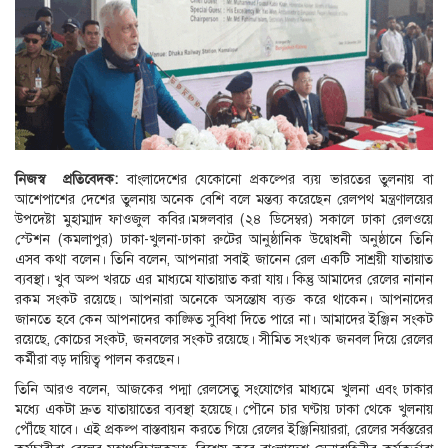
নিজস্ব প্রতিবেদক:
বাংলাদেশের যেকোনো প্রকল্পের ব্যয় ভারতের তুলনায় বা
আশেপাশের দেশের তুলনায় অনেক বেশি বলে মন্তব্য করেছেন রেলপথ মন্ত্রণালয়ের
উপদেষ্টা মুহাম্মাদ ফাওজুল কবির।মঙ্গলবার (২৪ ডিসেম্বর) সকালে ঢাকা রেলওয়ে
স্টেশন (কমলাপুর) ঢাকা-খুলনা-ঢাকা রুটের আনুষ্ঠানিক উদ্বোধনী অনুষ্ঠানে তিনি
এসব কথা বলেন। তিনি বলেন, আপনারা সবাই জানেন রেল একটি সাশ্রয়ী যাতায়াত
ব্যবস্থা। খুব অল্প খরচে এর মাধ্যমে যাতায়াত করা যায়। কিন্তু আমাদের রেলের নানান
রকম সংকট রয়েছে। আপনারা অনেকে অসন্তোষ ব্যক্ত করে থাকেন। আপনাদের
জানতে হবে কেন আপনাদের কাঙ্ক্ষিত সুবিধা দিতে পারে না। আমাদের ইঞ্জিন সংকট
রয়েছে, কোচের সংকট, জনবলের সংকট রয়েছে। সীমিত সংখ্যক জনবল দিয়ে রেলের
কর্মীরা বড় দায়িত্ব পালন করছেন।
তিনি আরও বলেন, আজকের পদ্মা রেলসেতু সংযোগের মাধ্যমে খুলনা এবং ঢাকার
মধ্যে একটা দ্রুত যাতায়াতের ব্যবস্থা হয়েছে। পৌনে চার ঘণ্টায় ঢাকা থেকে খুলনায়
পৌঁছে যাবে। এই প্রকল্প বাস্তবায়ন করতে গিয়ে রেলের ইঞ্জিনিয়াররা, রেলের সর্বস্তরের