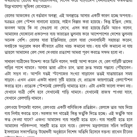
কর্মচারীরা রেলের মহাপরিচালকসহ, বিশেষ করে বাংলাদেশ সেনাবাহিনীর কর্মকর্তারা
উল্লেখযোগ্য ভূমিকা রেখেছেন।
রেলের আজকের যে বর্তমান অবস্থা, এই অবস্থাতে আসার একটি কারণ হচ্ছে অপব্যয়।
যত্রতত্র রেল স্টেশন বানানো হয়েছে, লাইন বিস্তার করা হয়েছে। কিন্তু ইঞ্জিন, কোচ,
জনবল আছে কি না সেগুলো না দেখে, এসব করা হয়েছে।তিনি আরও বলেন,
আমাদের যেকোনো প্রকল্পের ব্যয় ভারতের তুলনায় করে আশেপাশের দেশের তুলনায়
অনেক বেশি। রেলের যারা ইঞ্জিনিয়ার, রেলে যারা সেনাবাহিনী সহায়তা করেন,
সবাইকে অনুরোধ করব কীভাবে এটার খরচ কমানো যায়। ব্যয় যদি কমানো না যায়
তাহলে আমাদের রেল সেবা দেওয়ার প্রত্যাশা আমরা পূরণ করতে সক্ষম হবো না।
সাধারণ যাত্রীদের উদ্দেশ্য করে তিনি বলেন, সবাই আশা করেন যে, রেল গাড়িটি তাদের
বাড়ির পাশে থামবে। আবার তারা এটাও চান, তারা দ্রুত সময়ে গন্তব্যে পৌঁছাবেন।
এটা সম্ভব না। আপনি যতই স্টপেজের সংখ্যা বাড়াবেন ততই যাতায়াতের সময়
বাড়বে। এখন এমন একটা ধারণা সৃষ্টি হয়েছে যে, প্রত্যেক জায়গাতেই রেলস্টেশন
করতে হবে। প্রত্যেক স্টেশনেই রেলগাড়ি থামাতে হবে। এটা একটা ভালো লক্ষণ নয়।
যেখানে যাত্রী বেশি হবে সেখানেই গাড়ি থামবে। যেখানেই রাজস্ব পাওয়া যাবে,
সেখানে রেলগাড়ি থামবে।
রেলওয়ে উপদেষ্টা বলেন, রেলওয়ে একটি বাণিজ্যিক প্রতিষ্ঠান। রেলকে তার আয় দিয়ে
ব্যয় নির্বাহ করতে হবে। সরকার সব খাতেই কিন্তু ভর্তুকি দিতে হচ্ছে। এই ভর্তুকি আর
কত দেওয়া যাবে? এজন্য আমাদের ব্যয় সাশ্রয়ী হতে হবে। ব্যয় সাশ্রয়ী হতে হবে
আমাদের পরিকল্পনা, সাশ্রয়ী হতে হবে ব্যয়ে। রেলপথ মন্ত্রণালয়ের সচিব ফাহিমুল
ইসলামের সভাপতিত্বে উদ্বোধনী অনুষ্ঠানে বিশেষ অতিথি হিসেবে বক্তব্য রাখেন চীনের