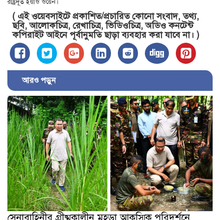
রাষ্ট্রদূত ইয়াও ওয়েন।
( এই ওয়েবসাইটে প্রকাশিত/প্রচারিত কোনো সংবাদ, তথ্য,
ছবি, আলোকচিত্র, রেখাচিত্র, ভিডিওচিত্র, অডিও কনটেন্ট
কপিরাইট আইনে পূর্বানুমতি ছাড়া ব্যবহার করা যাবে না। )
আরও পড়ুন
সেনাবাহিনীর গ্রীষ্মকালীন মহড়া আকস্মিক পরিদর্শনে