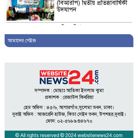
(বিআরপি) দ্বিতীয় প্রতিষ্ঠাবার্ষিকী
উদযাপন
এফিডেভিটে ছেলেকে ত্যাজ্যপুত্র
ঘোষণার দাবি, আলোচনায়
আমাদের পেইজ
খিলক্ষেতের পরিবার
আওয়ামী লীগ নেতা সাংবাদিক
হতে ৩০ লাখ টাকা দেন
সম্পাদককে!
সম্পাদক : মোছাঃ আতিকা ইসলাম ঝুমা
শিকলবাহা জলাবদ্ধতা নিরসনে
প্রকাশক : রেজাউল কিবরিয়া
মাঠে ইউপি সদস্য নুরুল ইসলাম
হেড অফিস : ৪৫/৬, আগারগাঁও,সুলেমা ভবন, ঢাকা।
দুবাই অফিস : আজরেনি হাউজ, কিডা সেইন ভবন, উপশহর,দুবাই।
ফোন: ০২-৫৬৮৯৩৪৬৭০
৭ প্রতিষ্ঠানে সাত বছর অডিট
নেই, নোটিশেরও জবাব নেই:
© All rights reserved © 2024 websitenews24.com
তদন্তে বাণিজ্য মন্ত্রণালয়