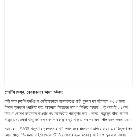
স্পোর্টস ডেস্ক, নেত্রকোণার আলো ডটকম:
নারী সাফ চ্যাম্পিয়নশিপের সেমিফাইনালে বাংলাদেশের নারী ফুটবল দল ভুটানকে ৭-১ গোলের
বিশাল ব্যবধানে পরাজিত করে ফাইনালে নিজেদের জায়গা নিশ্চিত করেছে। প্রথমার্ধেই ৫ গোল
দিয়ে বাংলাদেশ ফাইনালে যাওয়ার পথ অনেকটাই পরিষ্কার করে। দলের নেতৃত্বে থাকা সাবিনা
খাতুন এবং তহুরা খাতুনের অসাধারণ পারফর্মেন্সে ভুটানকে একের পর এক গোল হজম করতে হয়।
ম্যাচের ৭ মিনিটেই ঋতুপর্ণার দূরপাল্লার শটে গোল করে বাংলাদেশ এগিয়ে যায়। এর কিছুক্ষণ পর
তহুরা খাতুন ডি-বক্সের বাইরে থেকে শট নিয়ে স্কোর ২-০ করেন। সাবিনা খাতুন এবং তহুরার