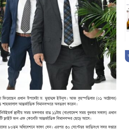
 ফিরেছেন প্রধান উপদেষ্টা ড. মুহাম্মদ ইউনূস। আজ বৃহস্পতিবার (০১ অক্টোবর)
ত শাহজালাল আন্তর্জাতিক বিমানবন্দরে অবতরণ করেন।
িউইয়র্ক স্থানীয় সময় মঙ্গলবার রাত ১১টায় (বাংলাদেশ সময় বুধবার সকাল) প্রধান
টি ফ্লাইট জন এফ কেনেডি আন্তর্জাতিক বিমানবন্দর ছেড়ে আসে।
িষদের ৮০তম অধিবেশনে ভাষণ দেন। এরপর ৩০ সেপ্টেম্বর জাতিসংঘ সদর দপ্তরে