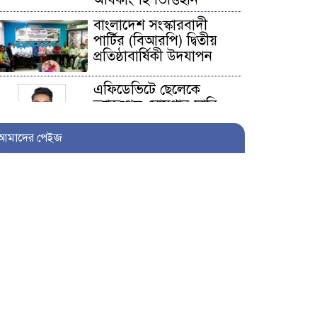
বাংলাদেশ সংস্কারবাদী
পার্টির (বিআরপি) দ্বিতীয়
প্রতিষ্ঠাবার্ষিকী উদযাপন
এফিডেভিটে ছেলেকে
ত্যাজ্যপুত্র ঘোষণার দাবি,
আলোচনায় খিলক্ষেতের
পরিবার
আমাদের পেইজ
আওয়ামী লীগ নেতা
সাংবাদিক হতে ৩০ লাখ
টাকা দেন সম্পাদককে!
শিকলবাহা জলাবদ্ধতা
নিরসনে মাঠে ইউপি সদস্য
নুরুল ইসলাম
৭ প্রতিষ্ঠানে সাত বছর অডিট
নেই, নোটিশেরও জবাব নেই: