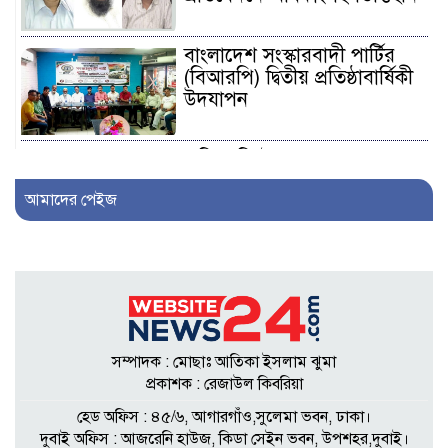
বাংলাদেশ সংস্কারবাদী পার্টির
(বিআরপি) দ্বিতীয় প্রতিষ্ঠাবার্ষিকী
উদযাপন
এফিডেভিটে ছেলেকে ত্যাজ্যপুত্র
ঘোষণার দাবি, আলোচনায়
আমাদের পেইজ
খিলক্ষেতের পরিবার
আওয়ামী লীগ নেতা সাংবাদিক
হতে ৩০ লাখ টাকা দেন
সম্পাদককে!
সম্পাদক : মোছাঃ আতিকা ইসলাম ঝুমা
শিকলবাহা জলাবদ্ধতা নিরসনে
প্রকাশক : রেজাউল কিবরিয়া
মাঠে ইউপি সদস্য নুরুল ইসলাম
হেড অফিস : ৪৫/৬, আগারগাঁও,সুলেমা ভবন, ঢাকা।
দুবাই অফিস : আজরেনি হাউজ, কিডা সেইন ভবন, উপশহর,দুবাই।