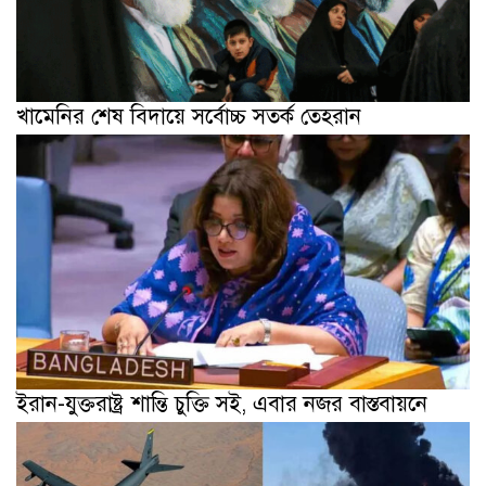
খামেনির শেষ বিদায়ে সর্বোচ্চ সতর্ক তেহরান
ইরান-যুক্তরাষ্ট্র শান্তি চুক্তি সই, এবার নজর বাস্তবায়নে