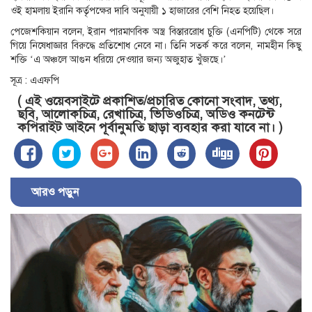
ওই হামলায় ইরানি কর্তৃপক্ষের দাবি অনুযায়ী ১ হাজারের বেশি নিহত হয়েছিল।
পেজেশকিয়ান বলেন, ইরান পারমাণবিক অস্ত্র বিস্তাররোধ চুক্তি (এনপিটি) থেকে সরে
গিয়ে নিষেধাজ্ঞার বিরুদ্ধে প্রতিশোধ নেবে না। তিনি সতর্ক করে বলেন, নামহীন কিছু
শক্তি ‘এ অঞ্চলে আগুন ধরিয়ে দেওয়ার জন্য অজুহাত খুঁজছে।’
সূত্র : এএফপি
( এই ওয়েবসাইটে প্রকাশিত/প্রচারিত কোনো সংবাদ, তথ্য,
ছবি, আলোকচিত্র, রেখাচিত্র, ভিডিওচিত্র, অডিও কনটেন্ট
কপিরাইট আইনে পূর্বানুমতি ছাড়া ব্যবহার করা যাবে না। )
আরও পড়ুন