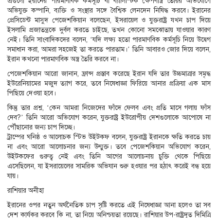
এগুলো ইরানের পারমাণবিক কর্মসূচি বা ব্যালিস্টিক ক্ষেপণাস্ত্র তৈরির অভিযোগে
অভিযুক্ত কম্পানি, ব্যক্তি ও সংস্থার সঙ্গে বৈশ্বিক লেনদেন নিষিদ্ধ করবে। ইরানের
প্রেসিডেন্ট মাসুদ পেজেশকিয়ান বলেছেন, ইসরায়েল ও যুক্তরাষ্ট্র যখন চাপ দিয়ে
ইসলামি প্রজাতন্ত্রকে দুর্বল করতে চাইছে, তখন কোনো সমঝোতায় যাওয়ার কারণ
নেই। তিনি সাংবাদিকদের বলেন, ‘যদি লক্ষ্য হতো পারমাণবিক কর্মসূচি নিয়ে উদ্বেগ
সমাধান করা, আমরা সহজেই তা করতে পারতাম।’ তিনি আবারও জোর দিয়ে বলেন,
ইরান কখনো পারমাণবিক অস্ত্র তৈরি করবে না।
পেজেশকিয়ান আরো জানান, ফ্রান্স প্রস্তাব করেছে ইরান যদি তার উচ্চমাত্রার সমৃদ্ধ
ইউরেনিয়ামের মজুদ ত্যাগ করে, তবে নিষেধাজ্ঞা ফিরিয়ে আনার প্রক্রিয়া এক মাস
পিছিয়ে দেওয়া হবে।
কিন্তু তার প্রশ্ন, ‘কেন আমরা নিজেদের ফাঁদে ফেলব এবং প্রতি মাসে গলায় ফাঁস
দেব?’ তিনি আরো অভিযোগ করেন, যুক্তরাষ্ট্র ইউরোপীয় দেশগুলোকে আপোষে না
পৌঁছানোর জন্য চাপ দিচ্ছে।
ট্রাম্পের ঘনিষ্ঠ ও আলোচক স্টিভ উইটকফ বলেন, যুক্তরাষ্ট্র ইরানকে ক্ষতি করতে চায়
না এবং আরো আলোচনার জন্য উন্মুক্ত। তবে পেজেশকিয়ান অভিযোগ করেন,
উইটকফের গুরুত্ব নেই এবং তিনি আগের আলোচনায় চুক্তি থেকে পিছিয়ে
এসেছিলেন, যা ইসরায়েলের সামরিক অভিযান শুরু হওয়ার পর হঠাৎ করেই বন্ধ হয়ে
যায়।
রাশিয়ার অনীহা
ইরানের ওপর নতুন অর্থনৈতিক চাপ সৃষ্টি করতে এই নিষেধাজ্ঞা আনা হলেও তা সব
দেশ কার্যকর করবে কি না, তা নিয়ে অনিশ্চয়তা রয়েছে। রাশিয়ার উপ-রাষ্ট্রদূত দিমিত্রি