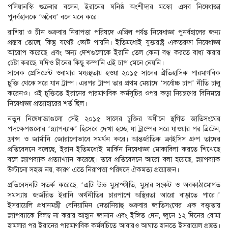
পলিয়ানস্কি শুক্রবার বলেন, ইরানের ঘনিষ্ঠ অংশীদার মস্কো এসব নিষেধাজ্ঞা
পুনর্বহালকে ‘অবৈধ’ বলে মনে করে।
রাশিয়া ও চীন শুক্রবার নিরাপত্তা পরিষদে এপ্রিল পর্যন্ত নিষেধাজ্ঞা পুনর্বহালের জন্য
প্রস্তাব তোলে, কিন্তু যথেষ্ট ভোট পায়নি। ইতিমধ্যেই যুক্তরাষ্ট্র একতরফা নিষেধাজ্ঞা
আরোপ করেছে এবং অন্য দেশগুলোকে ইরানি তেল কেনা বন্ধ করতে বাধ্য করার
চেষ্টা করছে, যদিও চীনের কিছু কম্পানি এই চাপ মেনে নেয়নি।
সাবেক প্রেসিডেন্ট ওবামার মধ্যস্থতায় হওয়া ২০১৫ সালের ঐতিহাসিক পারমাণবিক
চুক্তি থেকে সরে যান ট্রাম্প। এরপর ট্রাম্প তার প্রথম মেয়াদে ‘সর্বোচ্চ চাপ’ নীতি চালু
করেনও। ওই চুক্তিতে ইরানের পারমাণবিক কর্মসূচির ওপর কড়া নিয়ন্ত্রণের বিনিময়ে
নিষেধাজ্ঞা প্রত্যাহারের শর্ত ছিল।
নতুন নিষেধাজ্ঞাগুলো সেই ২০১৫ সালের চুক্তির অধীনে স্থগিত জাতিসংঘের
পদক্ষেপগুলোর ‘স্ন্যাপব্যাক’ হিসেবে দেখা হচ্ছে, যা ট্রাম্পের সরে যাওয়ার পর ব্রিটেন,
ফ্রান্স ও জার্মানি জোরালোভাবে সমর্থন করে। আন্তর্জাতিক ক্রাইসিস গ্রুপ তাদের
প্রতিবেদনে বলেছে, ইরান ইতিমধ্যেই মার্কিন নিষেধাজ্ঞা মোকাবিলা করতে শিখেছে
বলে স্ন্যাপব্যাক প্রত্যাখ্যান করেছে। তবে প্রতিবেদনে আরো বলা হয়েছে, স্ন্যাপব্যাক
উল্টানো সহজ নয়, কারণ এতে নিরাপত্তা পরিষদে ঐকমত্য প্রয়োজন।
প্রতিবেদনটি সতর্ক করেছে, ‘এটি উচ্চ মুদ্রাস্ফীতি, মুদ্রার সংকট ও অবকাঠামোগত
সমস্যায় জর্জরিত ইরানি অর্থনীতির চারপাশে অস্থিরতা আরো বাড়াতে পারে।’
ইসরায়েলি প্রধানমন্ত্রী বেনিয়ামিন নেতানিয়াহু শুক্রবার জাতিসংঘের এক বক্তৃতায়
স্ন্যাপব্যাকে বিলম্ব না করার আহ্বান জানান এবং ইঙ্গিত দেন, জুনে ১২ দিনের বোমা
হামলার পর ইরানের পারমাণবিক কর্মসূচিতে আবারও আঘাত হানতে ইসরায়েল প্রস্তুত।