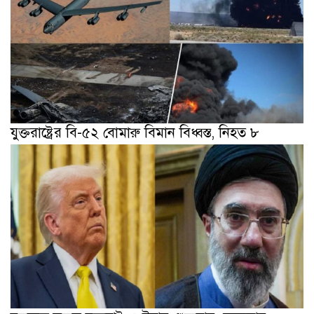
যুক্তরাষ্ট্রের বি-৫২ বোমারু বিমান বিধ্বস্ত, নিহত ৮