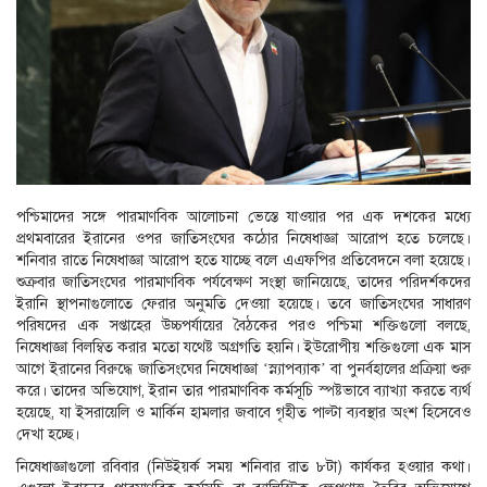
পশ্চিমাদের সঙ্গে পারমাণবিক আলোচনা ভেস্তে যাওয়ার পর এক দশকের মধ্যে
প্রথমবারের ইরানের ওপর জাতিসংঘের কঠোর নিষেধাজ্ঞা আরোপ হতে চলেছে।
শনিবার রাতে নিষেধাজ্ঞা আরোপ হতে যাচ্ছে বলে এএফপির প্রতিবেদনে বলা হয়েছে।
শুক্রবার জাতিসংঘের পারমাণবিক পর্যবেক্ষণ সংস্থা জানিয়েছে, তাদের পরিদর্শকদের
ইরানি স্থাপনাগুলোতে ফেরার অনুমতি দেওয়া হয়েছে। তবে জাতিসংঘের সাধারণ
পরিষদের এক সপ্তাহের উচ্চপর্যায়ের বৈঠকের পরও পশ্চিমা শক্তিগুলো বলছে,
নিষেধাজ্ঞা বিলম্বিত করার মতো যথেষ্ট অগ্রগতি হয়নি। ইউরোপীয় শক্তিগুলো এক মাস
আগে ইরানের বিরুদ্ধে জাতিসংঘের নিষেধাজ্ঞা ‘স্ন্যাপব্যাক’ বা পুনর্বহালের প্রক্রিয়া শুরু
করে। তাদের অভিযোগ, ইরান তার পারমাণবিক কর্মসূচি স্পষ্টভাবে ব্যাখ্যা করতে ব্যর্থ
হয়েছে, যা ইসরায়েলি ও মার্কিন হামলার জবাবে গৃহীত পাল্টা ব্যবস্থার অংশ হিসেবেও
দেখা হচ্ছে।
নিষেধাজ্ঞাগুলো রবিবার (নিউইয়র্ক সময় শনিবার রাত ৮টা) কার্যকর হওয়ার কথা।