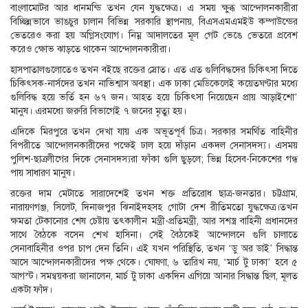
বাংলামোটর আর ধানমন্ডি তখন যেন যুদ্ধক্ষেত্র। এ সময় ক্ষুব্ধ আন্দোলনকারীরা
বিচ্ছিন্নভাবে ভাঙচুর চালান বিভিন্ন সরকারি স্থাপনায়, বিএসএমএমইউ কম্পাউন্ডের
ভেতরেও করা হয় অগ্নিসংযোগ। নিম্ন আদালতের মূল গেট ভেঙে ভেতরে প্রবেশ
করেও ক্ষোভ ঝাড়তে থাকেন আন্দোলনকারীরা।
হাসপাতালগুলোতেও তখন বইছে রক্তের স্রোত। এত এত গুলিবিদ্ধদের চিকিৎসা দিতে
চিকিৎসক-নার্সদের তখন নাভিশ্বাস অবস্থা। এক ঢাকা মেডিকেলেই কয়েতঘণ্টার মধ্যে
গুলিবিদ্ধ হয়ে ভর্তি হন ৬৭ জন। আহত হয়ে চিকিৎসা নিয়েছেন প্রায় আড়াইশো’
মানুষ। এরমধ্যে জরুরি বিভাগেই ৭ জনের মৃত্যু হয়।
এদিকে মিরপুরে তখন দেখা যায় এক অভূতপূর্ব চিত্র। সরকার সমর্থিত বাহিনীর
বিপরীতে আন্দোলনকারীদের পক্ষেই ঢাল হয়ে দাঁড়ান একদল সেনাসদস্য। এসময়
পুলিশ-ছাত্রলীগের দিকে সেনাসদস্যরা ফাঁকা গুলি ছুড়লে; ভিন্ন হিসেব-নিকেশের গন্ধ
পায় সাধারণ মানুষ।
রক্তের দাম মেটাতে সারাদেশেই তখন শক্ত প্রতিরোধ ছাত্র-জনতার। চট্টগ্রাম,
নারায়ণগঞ্জ, সিলেট, দিনাজপুর ঝিনাইদহসহ গোটা দেশ রীতিমতো যুদ্ধক্ষেত্র।তখন
ক্ষমতা টেকানোর শেষ চেষ্টায় তৎকালীন মন্ত্রী-প্রতিমন্ত্রী, আর সশস্ত্র বাহিনী প্রধানদের
সাথে বৈঠকে বসেন শেখ হাসিনা। সেই বৈঠকেই আন্দোলনে গুলি চালাতে
সেনাবাহিনীর ওপর চাপ দেন তিনি। এই যখন পরিস্থিতি, তখন ‘ডু অর ডাই’ সিদ্ধান্ত
আসে আন্দোলনকারীদের পক্ষ থেকে। ঘোষণা, ৬ তারিখ নয়, ‘মার্চ টু ঢাকা’ হবে ৫
আগস্ট। সমন্বয়করা জানালেন, মার্চ টু ঢাকা একদিন এগিয়ে আনার সিদ্ধান্ত ছিল, মূলত
একটা ফাঁদ।