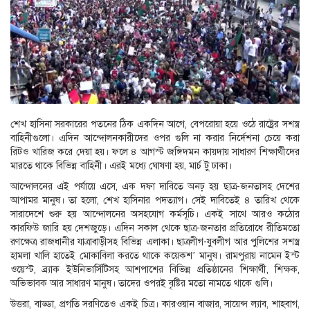
শেখ হাসিনা সরকারের পতনের ঠিক একদিন আগে, বেপরোয়া হয়ে ওঠে রাষ্ট্রের সশস্ত্র
বাহিনীগুলো। এদিন আন্দোলনকারীদের ওপর গুলি না করার নির্দেশনা চেয়ে করা
রিটও খারিজ করে দেয়া হয়। ফলে ৪ আগস্ট জঙ্গিদমন কায়দায় সাধারণ শিক্ষার্থীদের
মারতে থাকে বিভিন্ন বাহিনী। এরই মধ্যে ঘোষণা হয়, মার্চ টু ঢাকা।
আন্দোলনের এই পর্যায়ে এসে, এক দফা দাবিতে অনঢ় হয় ছাত্র-জনতাসহ দেশের
আপামর মানুষ। তা হলো, শেখ হাসিনার পদত্যাগ। সেই দাবিতেই ৪ তারিখ থেকে
সারাদেশে শুরু হয় আন্দোলনের অসহযোগ কর্মসূচি। একই সাথে আরও কঠোর
কারফিউ জারি হয় দেশজুড়ে। এদিন সকাল থেকে ছাত্র-জনতার প্রতিরোধে রীতিমতো
রণক্ষেত্র রাজধানীর যাত্রাবাড়ীসহ বিভিন্ন এলাকা। ছাত্রলীগ-যুবলীগ আর পুলিশের সশস্ত্র
হামলা খালি হাতেই মোকাবিলা করতে থাকে কয়েকশ’ মানুষ। রামপুরায় নামেন ইস্ট
ওয়েস্ট, ব্র্যাক ইউনিভার্সিটিসহ আশপাশের বিভিন্ন প্রতিষ্ঠানের শিক্ষার্থী, শিক্ষক,
অভিভাবক আর সাধারণ মানুষ। তাদের ওপরই বৃষ্টির মতো নামতে থাকে গুলি।
উত্তরা, বাড্ডা, প্রগতি সরণিতেও একই চিত্র। কারওয়ান বাজার, সায়েন্স ল্যাব, শাহবাগ,