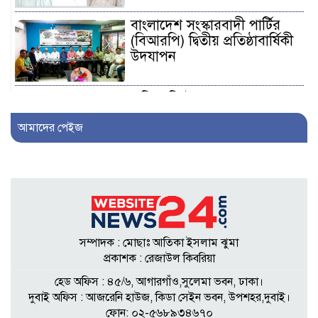
বাংলাদেশ সংস্কারবাদী পার্টির
(বিআরপি) দ্বিতীয় প্রতিষ্ঠাবার্ষিকী
উদযাপন
এফিডেভিটে ছেলেকে ত্যাজ্যপুত্র
ঘোষণার দাবি, আলোচনায়
আমাদের পেইজ
খিলক্ষেতের পরিবার
আওয়ামী লীগ নেতা সাংবাদিক
হতে ৩০ লাখ টাকা দেন
সম্পাদককে!
সম্পাদক : মোছাঃ আতিকা ইসলাম ঝুমা
শিকলবাহা জলাবদ্ধতা নিরসনে
প্রকাশক : রেজাউল কিবরিয়া
মাঠে ইউপি সদস্য নুরুল ইসলাম
হেড অফিস : ৪৫/৬, আগারগাঁও,সুলেমা ভবন, ঢাকা।
দুবাই অফিস : আজরেনি হাউজ, কিডা সেইন ভবন, উপশহর,দুবাই।
ফোন: ০২-৫৬৮৯৩৪৬৭০