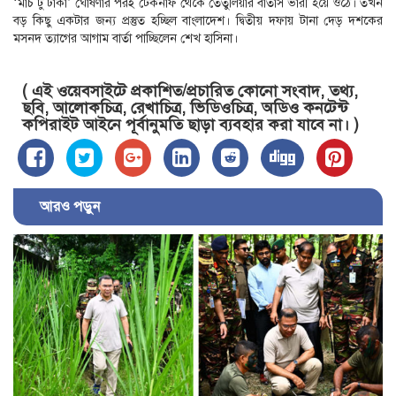
‘মার্চ টু ঢাকা’ ঘোষণার পরই টেকনাফ থেকে তেঁতুলিয়ার বাতাস ভারী হয়ে ওঠে। তখন
বড় কিছু একটার জন্য প্রস্তুত হচ্ছিল বাংলাদেশ। দ্বিতীয় দফায় টানা দেড় দশকের
মসনদ ত্যাগের আগাম বার্তা পাচ্ছিলেন শেখ হাসিনা।
( এই ওয়েবসাইটে প্রকাশিত/প্রচারিত কোনো সংবাদ, তথ্য,
ছবি, আলোকচিত্র, রেখাচিত্র, ভিডিওচিত্র, অডিও কনটেন্ট
কপিরাইট আইনে পূর্বানুমতি ছাড়া ব্যবহার করা যাবে না। )
আরও পড়ুন