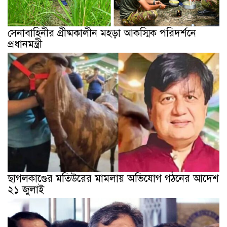
সেনাবাহিনীর গ্রীষ্মকালীন মহড়া আকস্মিক পরিদর্শনে
প্রধানমন্ত্রী
ছাগলকাণ্ডের মতিউরের মামলায় অভিযোগ গঠনের আদেশ
২১ জুলাই