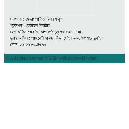
সম্পাদক : মোছাঃ আতিকা ইসলাম ঝুমা
প্রকাশক : রেজাউল কিবরিয়া
হেড অফিস : ৪৫/৬, আগারগাঁও,সুলেমা ভবন, ঢাকা।
দুবাই অফিস : আজরেনি হাউজ, কিডা সেইন ভবন, উপশহর,দুবাই।
ফোন: ০২-৫৬৮৯৩৪৬৭০
© All rights reserved © 2024 websitenews24.com