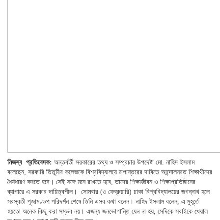
নিজস্ব প্রতিবেদক:
অন্তর্বর্তী সরকারের তথ্য ও সম্প্রচার উপদেষ্টা মো. নাহিদ ইসলাম
বলেছেন, সরকারি তিতুমীর কলেজকে বিশ্ববিদ্যালয়ে রূপান্তরের দাবিতে আন্দোলনরত শিক্ষার্থীদের
ধৈর্যধারণ করতে হবে। সেই সঙ্গে মনে রাখতে হবে, তাদের শিক্ষাজীবন ও শিক্ষাপ্রতিষ্ঠানের
ব্যাপারে এ সরকার দায়িত্বশীল। সোমবার (৩ ফেব্রুয়ারি) ঢাকা বিশ্ববিদ্যালয়ের জগন্নাথ হলে
সরস্বতী পূজামণ্ডপ পরিদর্শন শেষে তিনি এসব কথা বলেন। নাহিদ ইসলাম বলেন, এ মুহূর্তে
হয়তো অনেক কিছু করা সম্ভব নয়। এজন্য জনভোগান্তি যেন না হয়, সেদিকে সবাইকে খেয়াল