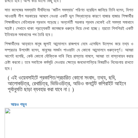
রাখতে হবে। আশা করি ভালো কিছু হবে।
সাত কলেজের সমস্যাটা দীর্ঘদিনের ‘জটিল সমস্যায়’ পরিণত হয়েছিল জানিয়ে তিনি বলেন, বিগত
আওয়ামী লীগ সরকারের আমলে নেওয়া একটি ভুল সিদ্ধান্তের কারণে হাজার হাজার শিক্ষার্থীর
শিক্ষাজীবনে নেতিবাচক প্রভাব পড়েছে। অন্তর্বর্তী সরকার প্রথম থেকেই এই সমস্যা সমাধানে
সচেষ্ট। সেখানে থাকা প্রত্যেকটি কলেজকে গুরুত্ব দিয়ে দেখা হচ্ছে। হয়তো শিগগিরই একটি
ইতিবাচক সমাধানের পথ তৈরি হবে।
শিক্ষার্থীদের আহ্বানে মানুষ জুলাই আন্দোলনে রাজপথে নেমে এসেছিল উল্লেখ করে তথ্য ও
সম্প্রচার উপদেষ্টা বলেন, মানুষের সমর্থন পাওয়াটা যে কোনো আন্দোলনে গুরুত্বপূর্ণ। আমরা
আগেই বলেছি, কেউ কোনো যৌক্তিক দাবি নিয়ে রাস্তায় নামলে, আমরা তা বাস্তবায়ন করার
চেষ্টা করবো। তবে সবাইকে কর্মসূচি দেওয়ার ক্ষেত্রে জনভোগান্তির বিষয়টিও বিবেচনায় রাখতে
হবে।
( এই ওয়েবসাইটে প্রকাশিত/প্রচারিত কোনো সংবাদ, তথ্য, ছবি,
আলোকচিত্র, রেখাচিত্র, ভিডিওচিত্র, অডিও কনটেন্ট কপিরাইট আইনে
পূর্বানুমতি ছাড়া ব্যবহার করা যাবে না। )
আরও পড়ুন