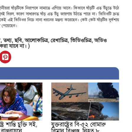
থানীয়রা ষাঁড়টিকে নিরাপদে নামাতে এগিয়ে আসে। কিভাবে ষাঁড়টি এত উঁচুতে উঠে
ই বিরল, কারণ সাধারণত ষাঁড় এত উঁচু জায়গায় উঠতে পারে না। ভিডিওটি দ্রুত
কেই এই ভিডিওর নিচে নানা ধরনের মন্তব্য করেছেন। কেউ কেউ ষাঁড়টির দুর্দশায়
 পেয়েছেন।
তথ্য, ছবি, আলোকচিত্র, রেখাচিত্র, ভিডিওচিত্র, অডিও
 করা যাবে না। )
ট্র শান্তি চুক্তি সই,
যুক্তরাষ্ট্রের বি-৫২ বোমারু
াস্তবায়নে
বিমান বিধ্বস্ত, নিহত ৮