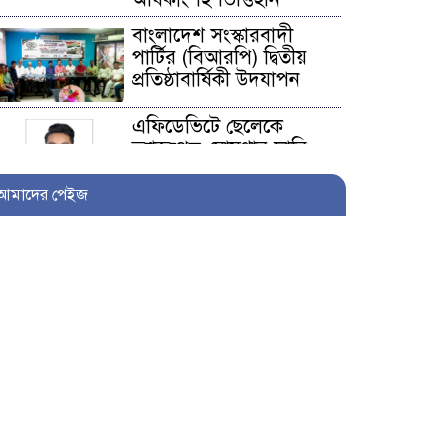
বাংলাদেশ সংস্কারবাদী
পার্টির (বিআরপি) দ্বিতীয়
প্রতিষ্ঠাবার্ষিকী উদযাপন
এফিডেভিটে ছেলেকে
ত্যাজ্যপুত্র ঘোষণার দাবি,
আলোচনায় খিলক্ষেতের
পরিবার
আমাদের পেইজ
আওয়ামী লীগ নেতা
সাংবাদিক হতে ৩০ লাখ
টাকা দেন সম্পাদককে!
শিকলবাহা জলাবদ্ধতা
নিরসনে মাঠে ইউপি সদস্য
নুরুল ইসলাম
৭ প্রতিষ্ঠানে সাত বছর অডিট
নেই, নোটিশেরও জবাব নেই: