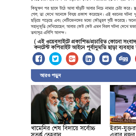
কিছুক্ষণ পর ছাদে উঠে আসা ষাঁড়টি আবার নিচে নামার চেষ্টা করে। স্
গেল, তা দেখে অনেকে বিস্ময় প্রকাশ করেছেন। এই ধরনের ঘটনা খুব
ছড়িয়ে পড়েছে এবং নেটিজেনদের মধ্যে কৌতূহল সৃষ্টি করেছে। অনে
সহানুভূতি দেখিয়েছেন, আবার কেউ কেউ এমন বিরল ঘটনা দেখে মজা
তথ্যসূত্র এবিপি আনন্দ।
( এই ওয়েবসাইটে প্রকাশিত/প্রচারিত কোনো সংবাদ, 
কনটেন্ট কপিরাইট আইনে পূর্বানুমতি ছাড়া ব্যবহার
আরও পড়ুন
খামেনির শেষ বিদায়ে সর্বোচ্চ
ইরান-যুক্তরাষ্
সতর্ক তেহরান
এবার নজর ব