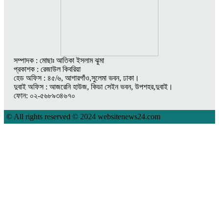
সম্পাদক : মোছাঃ আতিকা ইসলাম ঝুমা
প্রকাশক : রেজাউল কিবরিয়া
হেড অফিস : ৪৫/৬, আগারগাঁও,সুলেমা ভবন, ঢাকা।
দুবাই অফিস : আজরেনি হাউজ, কিডা সেইন ভবন, উপশহর,দুবাই।
ফোন: ০২-৫৬৮৯৩৪৬৭০
© All rights reserved © 2024 websitenews24.com