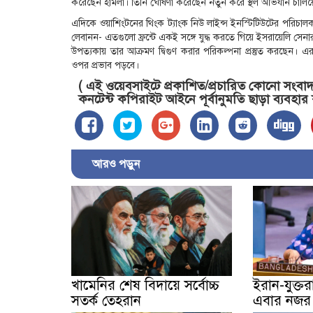
করেছেন হামলা। তিনি ঘোষণা করেছেন নতুন করে স্থল অভিযান চালিয়ে
এদিকে ওয়াশিংটনের থিংক ট্যাংক নিউ লাইন্স ইনস্টিটিউটের পরিচা
লেবানন- এতগুলো ফ্রন্টে একই সঙ্গে যুদ্ধ করতে গিয়ে ইসরায়েলি সেনারা
উপত্যকায় তার আক্রমণ দ্বিগুণ করার পরিকল্পনা প্রস্তুত করছে
ওপর প্রভাব পড়বে।
( এই ওয়েবসাইটে প্রকাশিত/প্রচারিত কোনো সংবাদ, 
কনটেন্ট কপিরাইট আইনে পূর্বানুমতি ছাড়া ব্যবহার
আরও পড়ুন
খামেনির শেষ বিদায়ে সর্বোচ্চ
ইরান-যুক্তরাষ্
সতর্ক তেহরান
এবার নজর ব