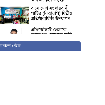
বাংলাদেশ সংস্কারবাদী
পার্টির (বিআরপি) দ্বিতীয়
প্রতিষ্ঠাবার্ষিকী উদযাপন
এফিডেভিটে ছেলেকে
ত্যাজ্যপুত্র ঘোষণার দাবি,
আলোচনায় খিলক্ষেতের
পরিবার
আমাদের পেইজ
আওয়ামী লীগ নেতা
সাংবাদিক হতে ৩০ লাখ
টাকা দেন সম্পাদককে!
শিকলবাহা জলাবদ্ধতা
নিরসনে মাঠে ইউপি সদস্য
নুরুল ইসলাম
৭ প্রতিষ্ঠানে সাত বছর অডিট
নেই, নোটিশেরও জবাব নেই: