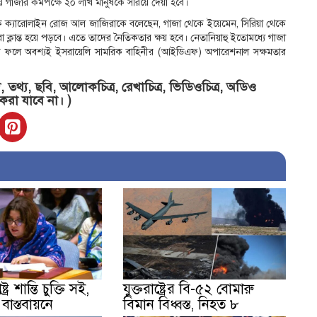
 গাজার কমপক্ষে ২০ লাখ মানুষকে সরিয়ে দেয়া হবে।
লক ক্যারোলাইন রোজ আল জাজিরাকে বলেছেন, গাজা থেকে ইয়েমেন, সিরিয়া থেকে
 ক্লান্ত হয়ে পড়বে। এতে তাদের নৈতিকতার ক্ষয় হবে। নেতানিয়াহু ইতোমধ্যে গাজা
ন। এর ফলে অবশ্যই ইসরায়েলি সামরিক বাহিনীর (আইডিএফ) অপারেশনাল সক্ষমতার
তথ্য, ছবি, আলোকচিত্র, রেখাচিত্র, ভিডিওচিত্র, অডিও
 করা যাবে না। )
ট্র শান্তি চুক্তি সই,
যুক্তরাষ্ট্রের বি-৫২ বোমারু
াস্তবায়নে
বিমান বিধ্বস্ত, নিহত ৮