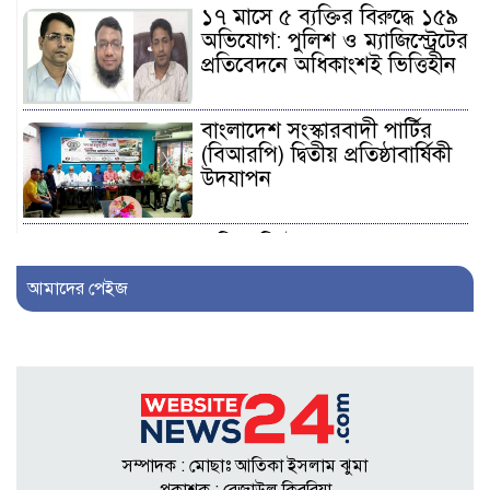
১৭ মাসে ৫ ব্যক্তির বিরুদ্ধে ১৫৯
অভিযোগ: পুলিশ ও ম্যাজিস্ট্রেটের
প্রতিবেদনে অধিকাংশই ভিত্তিহীন
বাংলাদেশ সংস্কারবাদী পার্টির
(বিআরপি) দ্বিতীয় প্রতিষ্ঠাবার্ষিকী
উদযাপন
এফিডেভিটে ছেলেকে ত্যাজ্যপুত্র
ঘোষণার দাবি, আলোচনায়
আমাদের পেইজ
খিলক্ষেতের পরিবার
আওয়ামী লীগ নেতা সাংবাদিক
হতে ৩০ লাখ টাকা দেন
সম্পাদককে!
সম্পাদক : মোছাঃ আতিকা ইসলাম ঝুমা
শিকলবাহা জলাবদ্ধতা নিরসনে